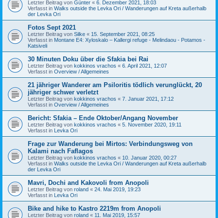
Letzter Beitrag von
Günter
«
6. Dezember 2021, 18:03
Verfasst in
Walks outside the Levka Ori / Wanderungen auf Kreta außerhalb
der Levka Ori
Fotos Sept 2021
Letzter Beitrag von
Silke
«
15. September 2021, 08:25
Verfasst in
Montane E4: Xyloskalo – Kallergi refuge - Melindaou - Potamos -
Katsiveli
30 Minuten Doku über die Sfakia bei Rai
Letzter Beitrag von
kokkinos vrachos
«
6. April 2021, 12:07
Verfasst in
Overview / Allgemeines
21 jähriger Wanderer am Psiloritis tödlich verunglückt, 20
jähriger schwer verletzt
Letzter Beitrag von
kokkinos vrachos
«
7. Januar 2021, 17:12
Verfasst in
Overview / Allgemeines
Bericht: Sfakia – Ende Oktober/Angang November
Letzter Beitrag von
kokkinos vrachos
«
5. November 2020, 19:11
Verfasst in
Levka Ori
Frage zur Wanderung bei Mirtos: Verbindungsweg von
Kalami nach Faflagos
Letzter Beitrag von
kokkinos vrachos
«
10. Januar 2020, 00:27
Verfasst in
Walks outside the Levka Ori / Wanderungen auf Kreta außerhalb
der Levka Ori
Mavri, Dochi and Kakovoli from Anopoli
Letzter Beitrag von
roland
«
24. Mai 2019, 19:23
Verfasst in
Levka Ori
Bike and hike to Kastro 2219m from Anopoli
Letzter Beitrag von
roland
«
11. Mai 2019, 15:57