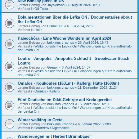
New Banksy piece in UK
Letzter Beitrag von
Jayhickson
«
6. August 2024, 10:11
Verfasst in
Off Topic
Dokumentationen über die Lefka Ori / Documentaries about
the Lefka Ori
Letzter Beitrag von
Disno1899
«
6. Juli 2024, 22:33
Verfasst in
Links
Paleochóra - Eine Woche Wandern im April 2024
Letzter Beitrag von
kokkinos vrachos
«
26. April 2024, 16:43
Verfasst in
Walks outside the Levka Ori / Wanderungen auf Kreta außerhalb
der Levka Ori
Loutro - Anopolis - Anopolis-Schlucht - Sweetwater Beach -
Loutro
Letzter Beitrag von
Gregor
«
6. April 2024, 14:37
Verfasst in
Walks outside the Levka Ori / Wanderungen auf Kreta außerhalb
der Levka Ori
Omalos - Koukoules (1631m) - Kallergi Hütte (1680m)
Letzter Beitrag von
kokkinos vrachos
«
11. Dezember 2022, 21:24
Verfasst in
Omalos - Kallergi
Fünf Deutsche im Dikti-Gebirge auf Kreta gerettet
Letzter Beitrag von
kokkinos vrachos
«
15. März 2022, 18:11
Verfasst in
Walks outside the Levka Ori / Wanderungen auf Kreta außerhalb
der Levka Ori
Winter walking in Crete...
Letzter Beitrag von
kokkinos vrachos
«
6. Januar 2022, 21:03
Verfasst in
Overview / Allgemeines
Wanderungen mit Herbert Brunnbauer