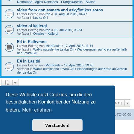
Nomikiana - Agios Nektarios - Frangokastello - Skaloti
video from goniasmata and askyfiotikos soros
Letzter Beitrag von
rob
«
31. August 2015, 04:47
Verfasst in
Levka Ori
video of kallergi
Letzter Beitrag von
rob
«
16. Juli 2015, 03:34
Verfasst in
Omalos - Kallergi
E4 in Rethymno
Letzter Beitrag von
MichPaule
«
17. April 2015, 11:14
Verfasst in
Walks outside the Levka Ori / Wanderungen auf Kreta außerhalb
der Levka Ori
E4 in Lasithi
Letzter Beitrag von
MichPaule
«
17. April 2015, 10:46
Verfasst in
Walks outside the Levka Ori / Wanderungen auf Kreta außerhalb
der Levka Ori
1
2
3
Nächste
Die Suche ergab 64 Treffer
Diese Website nutzt Cookies, um dir den
bestmöglichen Komfort bei der Nutzung zu
Gehe zu
bieten.
Mehr erfahren
Foren-Übersicht
Alle Zeiten sind
UTC+02:00
Verstanden!
Powered by
phpBB
® Forum Software © phpBB Limited
Deutsche Übersetzung durch
phpBB.de