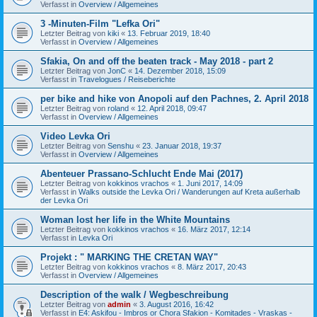
Verfasst in
Overview / Allgemeines
3 -Minuten-Film "Lefka Ori"
Letzter Beitrag von
kiki
«
13. Februar 2019, 18:40
Verfasst in
Overview / Allgemeines
Sfakia, On and off the beaten track - May 2018 - part 2
Letzter Beitrag von
JonC
«
14. Dezember 2018, 15:09
Verfasst in
Travelogues / Reiseberichte
per bike and hike von Anopoli auf den Pachnes, 2. April 2018
Letzter Beitrag von
roland
«
12. April 2018, 09:47
Verfasst in
Overview / Allgemeines
Video Levka Ori
Letzter Beitrag von
Senshu
«
23. Januar 2018, 19:37
Verfasst in
Overview / Allgemeines
Abenteuer Prassano-Schlucht Ende Mai (2017)
Letzter Beitrag von
kokkinos vrachos
«
1. Juni 2017, 14:09
Verfasst in
Walks outside the Levka Ori / Wanderungen auf Kreta außerhalb
der Levka Ori
Woman lost her life in the White Mountains
Letzter Beitrag von
kokkinos vrachos
«
16. März 2017, 12:14
Verfasst in
Levka Ori
Projekt : " MARKING THE CRETAN WAY"
Letzter Beitrag von
kokkinos vrachos
«
8. März 2017, 20:43
Verfasst in
Overview / Allgemeines
Description of the walk / Wegbeschreibung
Letzter Beitrag von
admin
«
3. August 2016, 16:42
Verfasst in
E4: Askifou - Imbros or Chora Sfakion - Komitades - Vraskas -