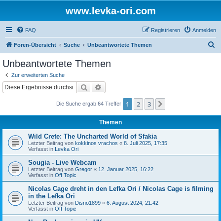
www.levka-ori.com
FAQ
Registrieren
Anmelden
S
Foren-Übersicht
Suche
Unbeantwortete Themen
u
Unbeantwortete Themen
c
Zur erweiterten Suche
h
Suche
Erweiterte Suche
e
1
2
3
Nächste
Die Suche ergab 64 Treffer
Themen
Wild Crete: The Uncharted World of Sfakia
Letzter Beitrag von
kokkinos vrachos
«
8. Juli 2025, 17:35
Verfasst in
Levka Ori
Sougia - Live Webcam
Letzter Beitrag von
Gregor
«
12. Januar 2025, 16:22
Verfasst in
Off Topic
Nicolas Cage dreht in den Lefka Ori / Nicolas Cage is filming
in the Lefka Ori
Letzter Beitrag von
Disno1899
«
6. August 2024, 21:42
Verfasst in
Off Topic