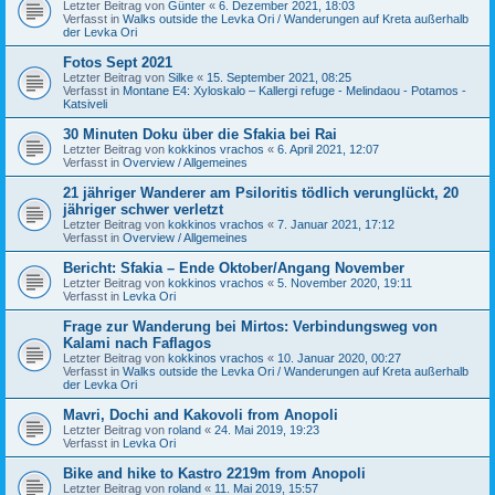
Letzter Beitrag von
Günter
«
6. Dezember 2021, 18:03
Verfasst in
Walks outside the Levka Ori / Wanderungen auf Kreta außerhalb
der Levka Ori
Fotos Sept 2021
Letzter Beitrag von
Silke
«
15. September 2021, 08:25
Verfasst in
Montane E4: Xyloskalo – Kallergi refuge - Melindaou - Potamos -
Katsiveli
30 Minuten Doku über die Sfakia bei Rai
Letzter Beitrag von
kokkinos vrachos
«
6. April 2021, 12:07
Verfasst in
Overview / Allgemeines
21 jähriger Wanderer am Psiloritis tödlich verunglückt, 20
jähriger schwer verletzt
Letzter Beitrag von
kokkinos vrachos
«
7. Januar 2021, 17:12
Verfasst in
Overview / Allgemeines
Bericht: Sfakia – Ende Oktober/Angang November
Letzter Beitrag von
kokkinos vrachos
«
5. November 2020, 19:11
Verfasst in
Levka Ori
Frage zur Wanderung bei Mirtos: Verbindungsweg von
Kalami nach Faflagos
Letzter Beitrag von
kokkinos vrachos
«
10. Januar 2020, 00:27
Verfasst in
Walks outside the Levka Ori / Wanderungen auf Kreta außerhalb
der Levka Ori
Mavri, Dochi and Kakovoli from Anopoli
Letzter Beitrag von
roland
«
24. Mai 2019, 19:23
Verfasst in
Levka Ori
Bike and hike to Kastro 2219m from Anopoli
Letzter Beitrag von
roland
«
11. Mai 2019, 15:57