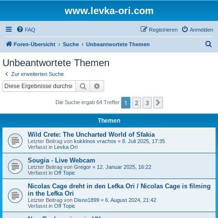
www.levka-ori.com
FAQ
Registrieren
Anmelden
S
Foren-Übersicht
Suche
Unbeantwortete Themen
u
Unbeantwortete Themen
c
Zur erweiterten Suche
h
Suche
Erweiterte Suche
e
1
2
3
Nächste
Die Suche ergab 64 Treffer
Themen
Wild Crete: The Uncharted World of Sfakia
Letzter Beitrag von
kokkinos vrachos
«
8. Juli 2025, 17:35
Verfasst in
Levka Ori
Sougia - Live Webcam
Letzter Beitrag von
Gregor
«
12. Januar 2025, 16:22
Verfasst in
Off Topic
Nicolas Cage dreht in den Lefka Ori / Nicolas Cage is filming
in the Lefka Ori
Letzter Beitrag von
Disno1899
«
6. August 2024, 21:42
Verfasst in
Off Topic