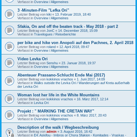
Verfasst in
Overview / Allgemeines
3 -Minuten-Film "Lefka Ori"
Letzter Beitrag von
kiki
«
13. Februar 2019, 18:40
Verfasst in
Overview / Allgemeines
Sfakia, On and off the beaten track - May 2018 - part 2
Letzter Beitrag von
JonC
«
14. Dezember 2018, 15:09
Verfasst in
Travelogues / Reiseberichte
per bike and hike von Anopoli auf den Pachnes, 2. April 2018
Letzter Beitrag von
roland
«
12. April 2018, 09:47
Verfasst in
Overview / Allgemeines
Video Levka Ori
Letzter Beitrag von
Senshu
«
23. Januar 2018, 19:37
Verfasst in
Overview / Allgemeines
Abenteuer Prassano-Schlucht Ende Mai (2017)
Letzter Beitrag von
kokkinos vrachos
«
1. Juni 2017, 14:09
Verfasst in
Walks outside the Levka Ori / Wanderungen auf Kreta außerhalb
der Levka Ori
Woman lost her life in the White Mountains
Letzter Beitrag von
kokkinos vrachos
«
16. März 2017, 12:14
Verfasst in
Levka Ori
Projekt : " MARKING THE CRETAN WAY"
Letzter Beitrag von
kokkinos vrachos
«
8. März 2017, 20:43
Verfasst in
Overview / Allgemeines
Description of the walk / Wegbeschreibung
Letzter Beitrag von
admin
«
3. August 2016, 16:42
Verfasst in
E4: Askifou - Imbros or Chora Sfakion - Komitades - Vraskas -