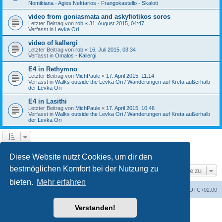
Nomikiana - Agios Nektarios - Frangokastello - Skaloti
video from goniasmata and askyfiotikos soros
Letzter Beitrag von
rob
«
31. August 2015, 04:47
Verfasst in
Levka Ori
video of kallergi
Letzter Beitrag von
rob
«
16. Juli 2015, 03:34
Verfasst in
Omalos - Kallergi
E4 in Rethymno
Letzter Beitrag von
MichPaule
«
17. April 2015, 11:14
Verfasst in
Walks outside the Levka Ori / Wanderungen auf Kreta außerhalb
der Levka Ori
E4 in Lasithi
Letzter Beitrag von
MichPaule
«
17. April 2015, 10:46
Verfasst in
Walks outside the Levka Ori / Wanderungen auf Kreta außerhalb
der Levka Ori
1
2
3
Nächste
Die Suche ergab 64 Treffer
Diese Website nutzt Cookies, um dir den
bestmöglichen Komfort bei der Nutzung zu
Gehe zu
bieten.
Mehr erfahren
Foren-Übersicht
Alle Zeiten sind
UTC+02:00
Verstanden!
Powered by
phpBB
® Forum Software © phpBB Limited
Deutsche Übersetzung durch
phpBB.de