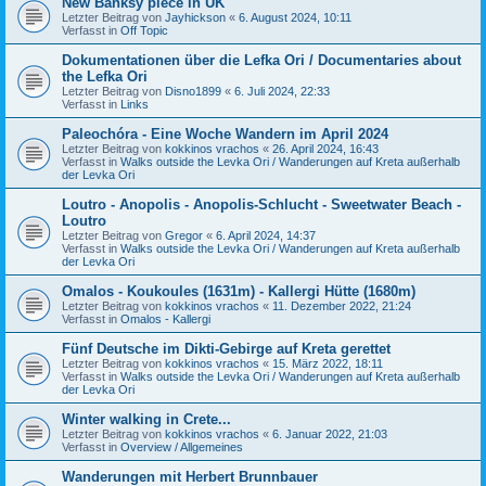
New Banksy piece in UK
Letzter Beitrag von
Jayhickson
«
6. August 2024, 10:11
Verfasst in
Off Topic
Dokumentationen über die Lefka Ori / Documentaries about
the Lefka Ori
Letzter Beitrag von
Disno1899
«
6. Juli 2024, 22:33
Verfasst in
Links
Paleochóra - Eine Woche Wandern im April 2024
Letzter Beitrag von
kokkinos vrachos
«
26. April 2024, 16:43
Verfasst in
Walks outside the Levka Ori / Wanderungen auf Kreta außerhalb
der Levka Ori
Loutro - Anopolis - Anopolis-Schlucht - Sweetwater Beach -
Loutro
Letzter Beitrag von
Gregor
«
6. April 2024, 14:37
Verfasst in
Walks outside the Levka Ori / Wanderungen auf Kreta außerhalb
der Levka Ori
Omalos - Koukoules (1631m) - Kallergi Hütte (1680m)
Letzter Beitrag von
kokkinos vrachos
«
11. Dezember 2022, 21:24
Verfasst in
Omalos - Kallergi
Fünf Deutsche im Dikti-Gebirge auf Kreta gerettet
Letzter Beitrag von
kokkinos vrachos
«
15. März 2022, 18:11
Verfasst in
Walks outside the Levka Ori / Wanderungen auf Kreta außerhalb
der Levka Ori
Winter walking in Crete...
Letzter Beitrag von
kokkinos vrachos
«
6. Januar 2022, 21:03
Verfasst in
Overview / Allgemeines
Wanderungen mit Herbert Brunnbauer