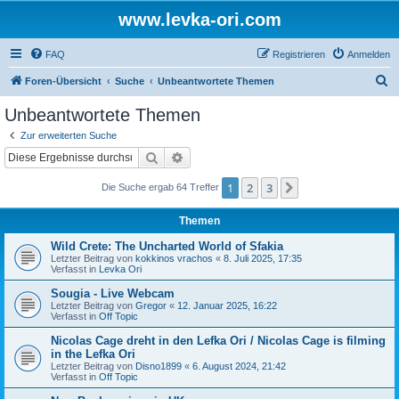
www.levka-ori.com
FAQ
Registrieren
Anmelden
S
Foren-Übersicht
Suche
Unbeantwortete Themen
u
Unbeantwortete Themen
c
Zur erweiterten Suche
h
Suche
Erweiterte Suche
e
1
2
3
Nächste
Die Suche ergab 64 Treffer
Themen
Wild Crete: The Uncharted World of Sfakia
Letzter Beitrag von
kokkinos vrachos
«
8. Juli 2025, 17:35
Verfasst in
Levka Ori
Sougia - Live Webcam
Letzter Beitrag von
Gregor
«
12. Januar 2025, 16:22
Verfasst in
Off Topic
Nicolas Cage dreht in den Lefka Ori / Nicolas Cage is filming
in the Lefka Ori
Letzter Beitrag von
Disno1899
«
6. August 2024, 21:42
Verfasst in
Off Topic