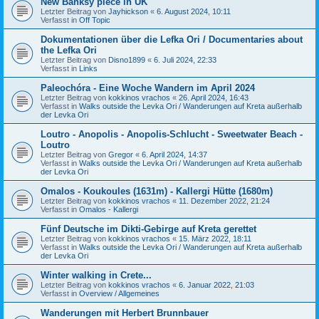
New Banksy piece in UK
Letzter Beitrag von
Jayhickson
«
6. August 2024, 10:11
Verfasst in
Off Topic
Dokumentationen über die Lefka Ori / Documentaries about
the Lefka Ori
Letzter Beitrag von
Disno1899
«
6. Juli 2024, 22:33
Verfasst in
Links
Paleochóra - Eine Woche Wandern im April 2024
Letzter Beitrag von
kokkinos vrachos
«
26. April 2024, 16:43
Verfasst in
Walks outside the Levka Ori / Wanderungen auf Kreta außerhalb
der Levka Ori
Loutro - Anopolis - Anopolis-Schlucht - Sweetwater Beach -
Loutro
Letzter Beitrag von
Gregor
«
6. April 2024, 14:37
Verfasst in
Walks outside the Levka Ori / Wanderungen auf Kreta außerhalb
der Levka Ori
Omalos - Koukoules (1631m) - Kallergi Hütte (1680m)
Letzter Beitrag von
kokkinos vrachos
«
11. Dezember 2022, 21:24
Verfasst in
Omalos - Kallergi
Fünf Deutsche im Dikti-Gebirge auf Kreta gerettet
Letzter Beitrag von
kokkinos vrachos
«
15. März 2022, 18:11
Verfasst in
Walks outside the Levka Ori / Wanderungen auf Kreta außerhalb
der Levka Ori
Winter walking in Crete...
Letzter Beitrag von
kokkinos vrachos
«
6. Januar 2022, 21:03
Verfasst in
Overview / Allgemeines
Wanderungen mit Herbert Brunnbauer