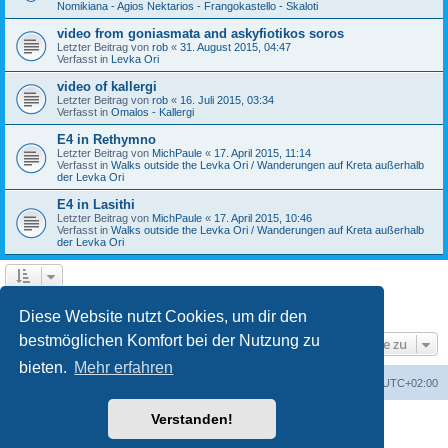
Nomikiana - Agios Nektarios - Frangokastello - Skaloti
video from goniasmata and askyfiotikos soros
Letzter Beitrag von
rob
«
31. August 2015, 04:47
Verfasst in
Levka Ori
video of kallergi
Letzter Beitrag von
rob
«
16. Juli 2015, 03:34
Verfasst in
Omalos - Kallergi
E4 in Rethymno
Letzter Beitrag von
MichPaule
«
17. April 2015, 11:14
Verfasst in
Walks outside the Levka Ori / Wanderungen auf Kreta außerhalb
der Levka Ori
E4 in Lasithi
Letzter Beitrag von
MichPaule
«
17. April 2015, 10:46
Verfasst in
Walks outside the Levka Ori / Wanderungen auf Kreta außerhalb
der Levka Ori
1
2
3
Nächste
Die Suche ergab 64 Treffer
Diese Website nutzt Cookies, um dir den
bestmöglichen Komfort bei der Nutzung zu
Gehe zu
bieten.
Mehr erfahren
Foren-Übersicht
Alle Zeiten sind
UTC+02:00
Verstanden!
Powered by
phpBB
® Forum Software © phpBB Limited
Deutsche Übersetzung durch
phpBB.de