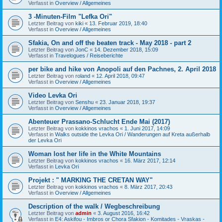
Verfasst in
Overview / Allgemeines
3 -Minuten-Film "Lefka Ori"
Letzter Beitrag von
kiki
«
13. Februar 2019, 18:40
Verfasst in
Overview / Allgemeines
Sfakia, On and off the beaten track - May 2018 - part 2
Letzter Beitrag von
JonC
«
14. Dezember 2018, 15:09
Verfasst in
Travelogues / Reiseberichte
per bike and hike von Anopoli auf den Pachnes, 2. April 2018
Letzter Beitrag von
roland
«
12. April 2018, 09:47
Verfasst in
Overview / Allgemeines
Video Levka Ori
Letzter Beitrag von
Senshu
«
23. Januar 2018, 19:37
Verfasst in
Overview / Allgemeines
Abenteuer Prassano-Schlucht Ende Mai (2017)
Letzter Beitrag von
kokkinos vrachos
«
1. Juni 2017, 14:09
Verfasst in
Walks outside the Levka Ori / Wanderungen auf Kreta außerhalb
der Levka Ori
Woman lost her life in the White Mountains
Letzter Beitrag von
kokkinos vrachos
«
16. März 2017, 12:14
Verfasst in
Levka Ori
Projekt : " MARKING THE CRETAN WAY"
Letzter Beitrag von
kokkinos vrachos
«
8. März 2017, 20:43
Verfasst in
Overview / Allgemeines
Description of the walk / Wegbeschreibung
Letzter Beitrag von
admin
«
3. August 2016, 16:42
Verfasst in
E4: Askifou - Imbros or Chora Sfakion - Komitades - Vraskas -