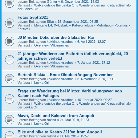
Letzter Beitrag von
Günter
«
6. Dezember 2021, 18:03
Verfasst in
Walks outside the Levka Ori / Wanderungen auf Kreta außerhalb
der Levka Ori
Fotos Sept 2021
Letzter Beitrag von
Silke
«
15. September 2021, 08:25
Verfasst in
Montane E4: Xyloskalo – Kallergi refuge - Melindaou - Potamos -
Katsiveli
30 Minuten Doku über die Sfakia bei Rai
Letzter Beitrag von
kokkinos vrachos
«
6. April 2021, 12:07
Verfasst in
Overview / Allgemeines
21 jähriger Wanderer am Psiloritis tödlich verunglückt, 20
jähriger schwer verletzt
Letzter Beitrag von
kokkinos vrachos
«
7. Januar 2021, 17:12
Verfasst in
Overview / Allgemeines
Bericht: Sfakia – Ende Oktober/Angang November
Letzter Beitrag von
kokkinos vrachos
«
5. November 2020, 19:11
Verfasst in
Levka Ori
Frage zur Wanderung bei Mirtos: Verbindungsweg von
Kalami nach Faflagos
Letzter Beitrag von
kokkinos vrachos
«
10. Januar 2020, 00:27
Verfasst in
Walks outside the Levka Ori / Wanderungen auf Kreta außerhalb
der Levka Ori
Mavri, Dochi and Kakovoli from Anopoli
Letzter Beitrag von
roland
«
24. Mai 2019, 19:23
Verfasst in
Levka Ori
Bike and hike to Kastro 2219m from Anopoli
Letzter Beitrag von
roland
«
11. Mai 2019, 15:57