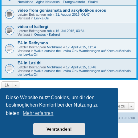
Nomikiana - Agios Nektarios - Frangokastello - Skaloti
video from goniasmata and askyfiotikos soros
Letzter Beitrag von
rob
«
31. August 2015, 04:47
Verfasst in
Levka Ori
video of kallergi
Letzter Beitrag von
rob
«
16. Juli 2015, 03:34
Verfasst in
Omalos - Kallergi
E4 in Rethymno
Letzter Beitrag von
MichPaule
«
17. April 2015, 11:14
Verfasst in
Walks outside the Levka Ori / Wanderungen auf Kreta außerhalb
der Levka Ori
E4 in Lasithi
Letzter Beitrag von
MichPaule
«
17. April 2015, 10:46
Verfasst in
Walks outside the Levka Ori / Wanderungen auf Kreta außerhalb
der Levka Ori
1
2
3
Nächste
Die Suche ergab 64 Treffer
Diese Website nutzt Cookies, um dir den
bestmöglichen Komfort bei der Nutzung zu
Gehe zu
bieten.
Mehr erfahren
Foren-Übersicht
Alle Zeiten sind
UTC+02:00
Verstanden!
Powered by
phpBB
® Forum Software © phpBB Limited
Deutsche Übersetzung durch
phpBB.de