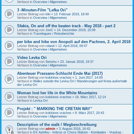
Verfasst in
Overview / Allgemeines
3 -Minuten-Film "Lefka Ori"
Letzter Beitrag von
kiki
«
13. Februar 2019, 18:40
Verfasst in
Overview / Allgemeines
Sfakia, On and off the beaten track - May 2018 - part 2
Letzter Beitrag von
JonC
«
14. Dezember 2018, 15:09
Verfasst in
Travelogues / Reiseberichte
per bike and hike von Anopoli auf den Pachnes, 2. April 2018
Letzter Beitrag von
roland
«
12. April 2018, 09:47
Verfasst in
Overview / Allgemeines
Video Levka Ori
Letzter Beitrag von
Senshu
«
23. Januar 2018, 19:37
Verfasst in
Overview / Allgemeines
Abenteuer Prassano-Schlucht Ende Mai (2017)
Letzter Beitrag von
kokkinos vrachos
«
1. Juni 2017, 14:09
Verfasst in
Walks outside the Levka Ori / Wanderungen auf Kreta außerhalb
der Levka Ori
Woman lost her life in the White Mountains
Letzter Beitrag von
kokkinos vrachos
«
16. März 2017, 12:14
Verfasst in
Levka Ori
Projekt : " MARKING THE CRETAN WAY"
Letzter Beitrag von
kokkinos vrachos
«
8. März 2017, 20:43
Verfasst in
Overview / Allgemeines
Description of the walk / Wegbeschreibung
Letzter Beitrag von
admin
«
3. August 2016, 16:42
Verfasst in
E4: Askifou - Imbros or Chora Sfakion - Komitades - Vraskas -