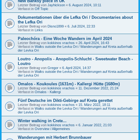
New Banksy piece in UK
Letzter Beitrag von
Jayhickson
«
6. August 2024, 10:11
Verfasst in
Off Topic
Dokumentationen über die Lefka Ori / Documentaries about
the Lefka Ori
Letzter Beitrag von
Disno1899
«
6. Juli 2024, 22:33
Verfasst in
Links
Paleochóra - Eine Woche Wandern im April 2024
Letzter Beitrag von
kokkinos vrachos
«
26. April 2024, 16:43
Verfasst in
Walks outside the Levka Ori / Wanderungen auf Kreta außerhalb
der Levka Ori
Loutro - Anopolis - Anopolis-Schlucht - Sweetwater Beach -
Loutro
Letzter Beitrag von
Gregor
«
6. April 2024, 14:37
Verfasst in
Walks outside the Levka Ori / Wanderungen auf Kreta außerhalb
der Levka Ori
Omalos - Koukoules (1631m) - Kallergi Hütte (1680m)
Letzter Beitrag von
kokkinos vrachos
«
11. Dezember 2022, 21:24
Verfasst in
Omalos - Kallergi
Fünf Deutsche im Dikti-Gebirge auf Kreta gerettet
Letzter Beitrag von
kokkinos vrachos
«
15. März 2022, 18:11
Verfasst in
Walks outside the Levka Ori / Wanderungen auf Kreta außerhalb
der Levka Ori
Winter walking in Crete...
Letzter Beitrag von
kokkinos vrachos
«
6. Januar 2022, 21:03
Verfasst in
Overview / Allgemeines
Wanderungen mit Herbert Brunnbauer