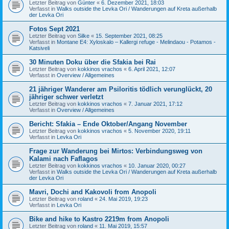
Letzter Beitrag von
Günter
«
6. Dezember 2021, 18:03
Verfasst in
Walks outside the Levka Ori / Wanderungen auf Kreta außerhalb
der Levka Ori
Fotos Sept 2021
Letzter Beitrag von
Silke
«
15. September 2021, 08:25
Verfasst in
Montane E4: Xyloskalo – Kallergi refuge - Melindaou - Potamos -
Katsiveli
30 Minuten Doku über die Sfakia bei Rai
Letzter Beitrag von
kokkinos vrachos
«
6. April 2021, 12:07
Verfasst in
Overview / Allgemeines
21 jähriger Wanderer am Psiloritis tödlich verunglückt, 20
jähriger schwer verletzt
Letzter Beitrag von
kokkinos vrachos
«
7. Januar 2021, 17:12
Verfasst in
Overview / Allgemeines
Bericht: Sfakia – Ende Oktober/Angang November
Letzter Beitrag von
kokkinos vrachos
«
5. November 2020, 19:11
Verfasst in
Levka Ori
Frage zur Wanderung bei Mirtos: Verbindungsweg von
Kalami nach Faflagos
Letzter Beitrag von
kokkinos vrachos
«
10. Januar 2020, 00:27
Verfasst in
Walks outside the Levka Ori / Wanderungen auf Kreta außerhalb
der Levka Ori
Mavri, Dochi and Kakovoli from Anopoli
Letzter Beitrag von
roland
«
24. Mai 2019, 19:23
Verfasst in
Levka Ori
Bike and hike to Kastro 2219m from Anopoli
Letzter Beitrag von
roland
«
11. Mai 2019, 15:57