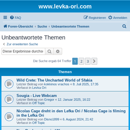
www.levka-ori.com
FAQ
Registrieren
Anmelden
S
Foren-Übersicht
Suche
Unbeantwortete Themen
u
Unbeantwortete Themen
c
Zur erweiterten Suche
h
Suche
Erweiterte Suche
e
1
2
3
Nächste
Die Suche ergab 64 Treffer
Themen
Wild Crete: The Uncharted World of Sfakia
Letzter Beitrag von
kokkinos vrachos
«
8. Juli 2025, 17:35
Verfasst in
Levka Ori
Sougia - Live Webcam
Letzter Beitrag von
Gregor
«
12. Januar 2025, 16:22
Verfasst in
Off Topic
Nicolas Cage dreht in den Lefka Ori / Nicolas Cage is filming
in the Lefka Ori
Letzter Beitrag von
Disno1899
«
6. August 2024, 21:42
Verfasst in
Off Topic