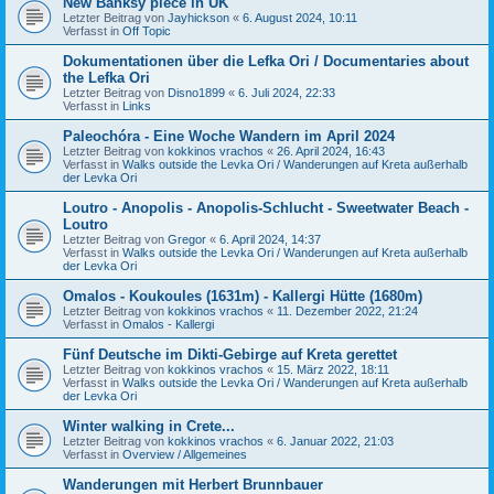
New Banksy piece in UK
Letzter Beitrag von
Jayhickson
«
6. August 2024, 10:11
Verfasst in
Off Topic
Dokumentationen über die Lefka Ori / Documentaries about
the Lefka Ori
Letzter Beitrag von
Disno1899
«
6. Juli 2024, 22:33
Verfasst in
Links
Paleochóra - Eine Woche Wandern im April 2024
Letzter Beitrag von
kokkinos vrachos
«
26. April 2024, 16:43
Verfasst in
Walks outside the Levka Ori / Wanderungen auf Kreta außerhalb
der Levka Ori
Loutro - Anopolis - Anopolis-Schlucht - Sweetwater Beach -
Loutro
Letzter Beitrag von
Gregor
«
6. April 2024, 14:37
Verfasst in
Walks outside the Levka Ori / Wanderungen auf Kreta außerhalb
der Levka Ori
Omalos - Koukoules (1631m) - Kallergi Hütte (1680m)
Letzter Beitrag von
kokkinos vrachos
«
11. Dezember 2022, 21:24
Verfasst in
Omalos - Kallergi
Fünf Deutsche im Dikti-Gebirge auf Kreta gerettet
Letzter Beitrag von
kokkinos vrachos
«
15. März 2022, 18:11
Verfasst in
Walks outside the Levka Ori / Wanderungen auf Kreta außerhalb
der Levka Ori
Winter walking in Crete...
Letzter Beitrag von
kokkinos vrachos
«
6. Januar 2022, 21:03
Verfasst in
Overview / Allgemeines
Wanderungen mit Herbert Brunnbauer