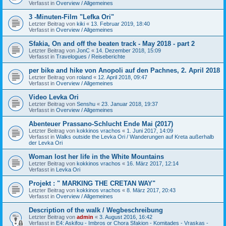
Verfasst in
Overview / Allgemeines
3 -Minuten-Film "Lefka Ori"
Letzter Beitrag von
kiki
«
13. Februar 2019, 18:40
Verfasst in
Overview / Allgemeines
Sfakia, On and off the beaten track - May 2018 - part 2
Letzter Beitrag von
JonC
«
14. Dezember 2018, 15:09
Verfasst in
Travelogues / Reiseberichte
per bike and hike von Anopoli auf den Pachnes, 2. April 2018
Letzter Beitrag von
roland
«
12. April 2018, 09:47
Verfasst in
Overview / Allgemeines
Video Levka Ori
Letzter Beitrag von
Senshu
«
23. Januar 2018, 19:37
Verfasst in
Overview / Allgemeines
Abenteuer Prassano-Schlucht Ende Mai (2017)
Letzter Beitrag von
kokkinos vrachos
«
1. Juni 2017, 14:09
Verfasst in
Walks outside the Levka Ori / Wanderungen auf Kreta außerhalb
der Levka Ori
Woman lost her life in the White Mountains
Letzter Beitrag von
kokkinos vrachos
«
16. März 2017, 12:14
Verfasst in
Levka Ori
Projekt : " MARKING THE CRETAN WAY"
Letzter Beitrag von
kokkinos vrachos
«
8. März 2017, 20:43
Verfasst in
Overview / Allgemeines
Description of the walk / Wegbeschreibung
Letzter Beitrag von
admin
«
3. August 2016, 16:42
Verfasst in
E4: Askifou - Imbros or Chora Sfakion - Komitades - Vraskas -