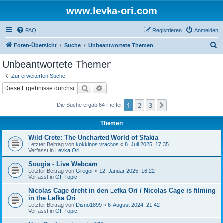
www.levka-ori.com
FAQ
Registrieren
Anmelden
S
Foren-Übersicht
Suche
Unbeantwortete Themen
u
Unbeantwortete Themen
c
Zur erweiterten Suche
h
Suche
Erweiterte Suche
e
1
2
3
Nächste
Die Suche ergab 64 Treffer
Themen
Wild Crete: The Uncharted World of Sfakia
Letzter Beitrag von
kokkinos vrachos
«
8. Juli 2025, 17:35
Verfasst in
Levka Ori
Sougia - Live Webcam
Letzter Beitrag von
Gregor
«
12. Januar 2025, 16:22
Verfasst in
Off Topic
Nicolas Cage dreht in den Lefka Ori / Nicolas Cage is filming
in the Lefka Ori
Letzter Beitrag von
Disno1899
«
6. August 2024, 21:42
Verfasst in
Off Topic