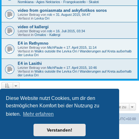
Nomikiana - Agios Nektarios - Frangokastello - Skaloti
video from goniasmata and askyfiotikos soros
Letzter Beitrag von
rob
«
31. August 2015, 04:47
Verfasst in
Levka Ori
video of kallergi
Letzter Beitrag von
rob
«
16. Juli 2015, 03:34
Verfasst in
Omalos - Kallergi
E4 in Rethymno
Letzter Beitrag von
MichPaule
«
17. April 2015, 11:14
Verfasst in
Walks outside the Levka Ori / Wanderungen auf Kreta außerhalb
der Levka Ori
E4 in Lasithi
Letzter Beitrag von
MichPaule
«
17. April 2015, 10:46
Verfasst in
Walks outside the Levka Ori / Wanderungen auf Kreta außerhalb
der Levka Ori
1
2
3
Nächste
Die Suche ergab 64 Treffer
Diese Website nutzt Cookies, um dir den
bestmöglichen Komfort bei der Nutzung zu
Gehe zu
bieten.
Mehr erfahren
Foren-Übersicht
Alle Zeiten sind
UTC+02:00
Verstanden!
Powered by
phpBB
® Forum Software © phpBB Limited
Deutsche Übersetzung durch
phpBB.de