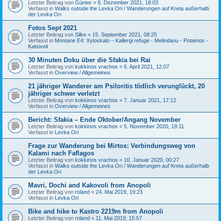
Letzter Beitrag von
Günter
«
6. Dezember 2021, 18:03
Verfasst in
Walks outside the Levka Ori / Wanderungen auf Kreta außerhalb
der Levka Ori
Fotos Sept 2021
Letzter Beitrag von
Silke
«
15. September 2021, 08:25
Verfasst in
Montane E4: Xyloskalo – Kallergi refuge - Melindaou - Potamos -
Katsiveli
30 Minuten Doku über die Sfakia bei Rai
Letzter Beitrag von
kokkinos vrachos
«
6. April 2021, 12:07
Verfasst in
Overview / Allgemeines
21 jähriger Wanderer am Psiloritis tödlich verunglückt, 20
jähriger schwer verletzt
Letzter Beitrag von
kokkinos vrachos
«
7. Januar 2021, 17:12
Verfasst in
Overview / Allgemeines
Bericht: Sfakia – Ende Oktober/Angang November
Letzter Beitrag von
kokkinos vrachos
«
5. November 2020, 19:11
Verfasst in
Levka Ori
Frage zur Wanderung bei Mirtos: Verbindungsweg von
Kalami nach Faflagos
Letzter Beitrag von
kokkinos vrachos
«
10. Januar 2020, 00:27
Verfasst in
Walks outside the Levka Ori / Wanderungen auf Kreta außerhalb
der Levka Ori
Mavri, Dochi and Kakovoli from Anopoli
Letzter Beitrag von
roland
«
24. Mai 2019, 19:23
Verfasst in
Levka Ori
Bike and hike to Kastro 2219m from Anopoli
Letzter Beitrag von
roland
«
11. Mai 2019, 15:57