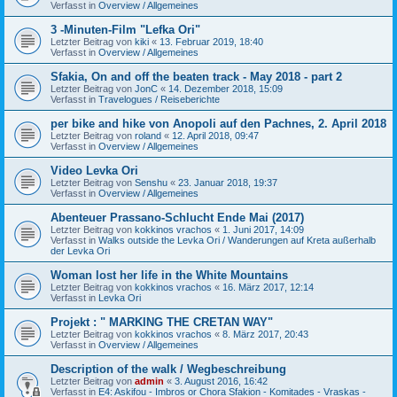
Verfasst in
Overview / Allgemeines
3 -Minuten-Film "Lefka Ori"
Letzter Beitrag von
kiki
«
13. Februar 2019, 18:40
Verfasst in
Overview / Allgemeines
Sfakia, On and off the beaten track - May 2018 - part 2
Letzter Beitrag von
JonC
«
14. Dezember 2018, 15:09
Verfasst in
Travelogues / Reiseberichte
per bike and hike von Anopoli auf den Pachnes, 2. April 2018
Letzter Beitrag von
roland
«
12. April 2018, 09:47
Verfasst in
Overview / Allgemeines
Video Levka Ori
Letzter Beitrag von
Senshu
«
23. Januar 2018, 19:37
Verfasst in
Overview / Allgemeines
Abenteuer Prassano-Schlucht Ende Mai (2017)
Letzter Beitrag von
kokkinos vrachos
«
1. Juni 2017, 14:09
Verfasst in
Walks outside the Levka Ori / Wanderungen auf Kreta außerhalb
der Levka Ori
Woman lost her life in the White Mountains
Letzter Beitrag von
kokkinos vrachos
«
16. März 2017, 12:14
Verfasst in
Levka Ori
Projekt : " MARKING THE CRETAN WAY"
Letzter Beitrag von
kokkinos vrachos
«
8. März 2017, 20:43
Verfasst in
Overview / Allgemeines
Description of the walk / Wegbeschreibung
Letzter Beitrag von
admin
«
3. August 2016, 16:42
Verfasst in
E4: Askifou - Imbros or Chora Sfakion - Komitades - Vraskas -