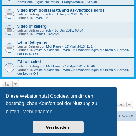
Nomikiana - Agios Nektarios - Frangokastello - Skaloti
video from goniasmata and askyfiotikos soros
Letzter Beitrag von
rob
«
31. August 2015, 04:47
Verfasst in
Levka Ori
video of kallergi
Letzter Beitrag von
rob
«
16. Juli 2015, 03:34
Verfasst in
Omalos - Kallergi
E4 in Rethymno
Letzter Beitrag von
MichPaule
«
17. April 2015, 11:14
Verfasst in
Walks outside the Levka Ori / Wanderungen auf Kreta außerhalb
der Levka Ori
E4 in Lasithi
Letzter Beitrag von
MichPaule
«
17. April 2015, 10:46
Verfasst in
Walks outside the Levka Ori / Wanderungen auf Kreta außerhalb
der Levka Ori
1
2
3
Nächste
Die Suche ergab 64 Treffer
Diese Website nutzt Cookies, um dir den
bestmöglichen Komfort bei der Nutzung zu
Gehe zu
bieten.
Mehr erfahren
Foren-Übersicht
Alle Zeiten sind
UTC+02:00
Verstanden!
Powered by
phpBB
® Forum Software © phpBB Limited
Deutsche Übersetzung durch
phpBB.de