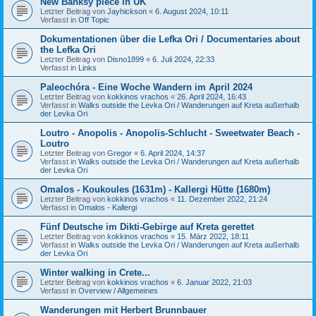
New Banksy piece in UK
Letzter Beitrag von
Jayhickson
«
6. August 2024, 10:11
Verfasst in
Off Topic
Dokumentationen über die Lefka Ori / Documentaries about
the Lefka Ori
Letzter Beitrag von
Disno1899
«
6. Juli 2024, 22:33
Verfasst in
Links
Paleochóra - Eine Woche Wandern im April 2024
Letzter Beitrag von
kokkinos vrachos
«
26. April 2024, 16:43
Verfasst in
Walks outside the Levka Ori / Wanderungen auf Kreta außerhalb
der Levka Ori
Loutro - Anopolis - Anopolis-Schlucht - Sweetwater Beach -
Loutro
Letzter Beitrag von
Gregor
«
6. April 2024, 14:37
Verfasst in
Walks outside the Levka Ori / Wanderungen auf Kreta außerhalb
der Levka Ori
Omalos - Koukoules (1631m) - Kallergi Hütte (1680m)
Letzter Beitrag von
kokkinos vrachos
«
11. Dezember 2022, 21:24
Verfasst in
Omalos - Kallergi
Fünf Deutsche im Dikti-Gebirge auf Kreta gerettet
Letzter Beitrag von
kokkinos vrachos
«
15. März 2022, 18:11
Verfasst in
Walks outside the Levka Ori / Wanderungen auf Kreta außerhalb
der Levka Ori
Winter walking in Crete...
Letzter Beitrag von
kokkinos vrachos
«
6. Januar 2022, 21:03
Verfasst in
Overview / Allgemeines
Wanderungen mit Herbert Brunnbauer