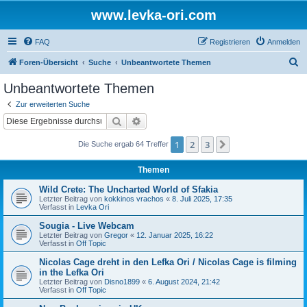
www.levka-ori.com
FAQ
Registrieren
Anmelden
S
Foren-Übersicht
Suche
Unbeantwortete Themen
u
Unbeantwortete Themen
c
Zur erweiterten Suche
h
Suche
Erweiterte Suche
e
1
2
3
Nächste
Die Suche ergab 64 Treffer
Themen
Wild Crete: The Uncharted World of Sfakia
Letzter Beitrag von
kokkinos vrachos
«
8. Juli 2025, 17:35
Verfasst in
Levka Ori
Sougia - Live Webcam
Letzter Beitrag von
Gregor
«
12. Januar 2025, 16:22
Verfasst in
Off Topic
Nicolas Cage dreht in den Lefka Ori / Nicolas Cage is filming
in the Lefka Ori
Letzter Beitrag von
Disno1899
«
6. August 2024, 21:42
Verfasst in
Off Topic