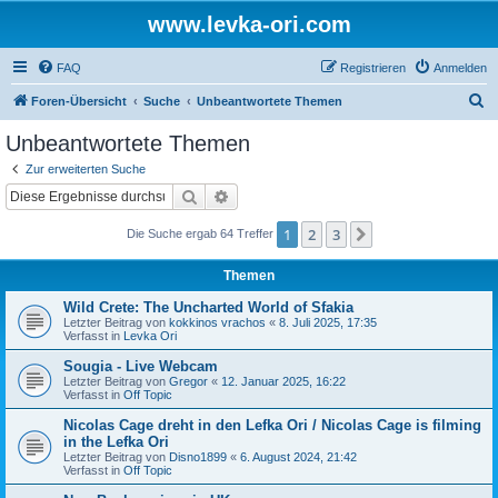
www.levka-ori.com
FAQ
Registrieren
Anmelden
S
Foren-Übersicht
Suche
Unbeantwortete Themen
u
Unbeantwortete Themen
c
Zur erweiterten Suche
h
Suche
Erweiterte Suche
e
1
2
3
Nächste
Die Suche ergab 64 Treffer
Themen
Wild Crete: The Uncharted World of Sfakia
Letzter Beitrag von
kokkinos vrachos
«
8. Juli 2025, 17:35
Verfasst in
Levka Ori
Sougia - Live Webcam
Letzter Beitrag von
Gregor
«
12. Januar 2025, 16:22
Verfasst in
Off Topic
Nicolas Cage dreht in den Lefka Ori / Nicolas Cage is filming
in the Lefka Ori
Letzter Beitrag von
Disno1899
«
6. August 2024, 21:42
Verfasst in
Off Topic