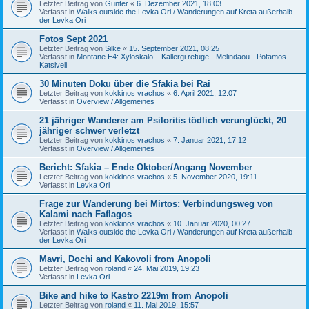
Letzter Beitrag von
Günter
«
6. Dezember 2021, 18:03
Verfasst in
Walks outside the Levka Ori / Wanderungen auf Kreta außerhalb
der Levka Ori
Fotos Sept 2021
Letzter Beitrag von
Silke
«
15. September 2021, 08:25
Verfasst in
Montane E4: Xyloskalo – Kallergi refuge - Melindaou - Potamos -
Katsiveli
30 Minuten Doku über die Sfakia bei Rai
Letzter Beitrag von
kokkinos vrachos
«
6. April 2021, 12:07
Verfasst in
Overview / Allgemeines
21 jähriger Wanderer am Psiloritis tödlich verunglückt, 20
jähriger schwer verletzt
Letzter Beitrag von
kokkinos vrachos
«
7. Januar 2021, 17:12
Verfasst in
Overview / Allgemeines
Bericht: Sfakia – Ende Oktober/Angang November
Letzter Beitrag von
kokkinos vrachos
«
5. November 2020, 19:11
Verfasst in
Levka Ori
Frage zur Wanderung bei Mirtos: Verbindungsweg von
Kalami nach Faflagos
Letzter Beitrag von
kokkinos vrachos
«
10. Januar 2020, 00:27
Verfasst in
Walks outside the Levka Ori / Wanderungen auf Kreta außerhalb
der Levka Ori
Mavri, Dochi and Kakovoli from Anopoli
Letzter Beitrag von
roland
«
24. Mai 2019, 19:23
Verfasst in
Levka Ori
Bike and hike to Kastro 2219m from Anopoli
Letzter Beitrag von
roland
«
11. Mai 2019, 15:57