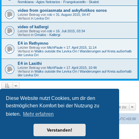
Nomikiana - Agios Nektarios - Frangokastello - Skaloti
video from goniasmata and askyfiotikos soros
Letzter Beitrag von
rob
«
31. August 2015, 04:47
Verfasst in
Levka Ori
video of kallergi
Letzter Beitrag von
rob
«
16. Juli 2015, 03:34
Verfasst in
Omalos - Kallergi
E4 in Rethymno
Letzter Beitrag von
MichPaule
«
17. April 2015, 11:14
Verfasst in
Walks outside the Levka Ori / Wanderungen auf Kreta außerhalb
der Levka Ori
E4 in Lasithi
Letzter Beitrag von
MichPaule
«
17. April 2015, 10:46
Verfasst in
Walks outside the Levka Ori / Wanderungen auf Kreta außerhalb
der Levka Ori
1
2
3
Nächste
Die Suche ergab 64 Treffer
Diese Website nutzt Cookies, um dir den
bestmöglichen Komfort bei der Nutzung zu
Gehe zu
bieten.
Mehr erfahren
Foren-Übersicht
Alle Zeiten sind
UTC+02:00
Verstanden!
Powered by
phpBB
® Forum Software © phpBB Limited
Deutsche Übersetzung durch
phpBB.de