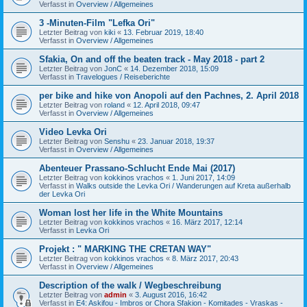
Verfasst in
Overview / Allgemeines
3 -Minuten-Film "Lefka Ori"
Letzter Beitrag von
kiki
«
13. Februar 2019, 18:40
Verfasst in
Overview / Allgemeines
Sfakia, On and off the beaten track - May 2018 - part 2
Letzter Beitrag von
JonC
«
14. Dezember 2018, 15:09
Verfasst in
Travelogues / Reiseberichte
per bike and hike von Anopoli auf den Pachnes, 2. April 2018
Letzter Beitrag von
roland
«
12. April 2018, 09:47
Verfasst in
Overview / Allgemeines
Video Levka Ori
Letzter Beitrag von
Senshu
«
23. Januar 2018, 19:37
Verfasst in
Overview / Allgemeines
Abenteuer Prassano-Schlucht Ende Mai (2017)
Letzter Beitrag von
kokkinos vrachos
«
1. Juni 2017, 14:09
Verfasst in
Walks outside the Levka Ori / Wanderungen auf Kreta außerhalb
der Levka Ori
Woman lost her life in the White Mountains
Letzter Beitrag von
kokkinos vrachos
«
16. März 2017, 12:14
Verfasst in
Levka Ori
Projekt : " MARKING THE CRETAN WAY"
Letzter Beitrag von
kokkinos vrachos
«
8. März 2017, 20:43
Verfasst in
Overview / Allgemeines
Description of the walk / Wegbeschreibung
Letzter Beitrag von
admin
«
3. August 2016, 16:42
Verfasst in
E4: Askifou - Imbros or Chora Sfakion - Komitades - Vraskas -