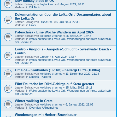
New Banksy piece in UK
Letzter Beitrag von
Jayhickson
«
6. August 2024, 10:11
Verfasst in
Off Topic
Dokumentationen über die Lefka Ori / Documentaries about
the Lefka Ori
Letzter Beitrag von
Disno1899
«
6. Juli 2024, 22:33
Verfasst in
Links
Paleochóra - Eine Woche Wandern im April 2024
Letzter Beitrag von
kokkinos vrachos
«
26. April 2024, 16:43
Verfasst in
Walks outside the Levka Ori / Wanderungen auf Kreta außerhalb
der Levka Ori
Loutro - Anopolis - Anopolis-Schlucht - Sweetwater Beach -
Loutro
Letzter Beitrag von
Gregor
«
6. April 2024, 14:37
Verfasst in
Walks outside the Levka Ori / Wanderungen auf Kreta außerhalb
der Levka Ori
Omalos - Koukoules (1631m) - Kallergi Hütte (1680m)
Letzter Beitrag von
kokkinos vrachos
«
11. Dezember 2022, 21:24
Verfasst in
Omalos - Kallergi
Fünf Deutsche im Dikti-Gebirge auf Kreta gerettet
Letzter Beitrag von
kokkinos vrachos
«
15. März 2022, 18:11
Verfasst in
Walks outside the Levka Ori / Wanderungen auf Kreta außerhalb
der Levka Ori
Winter walking in Crete...
Letzter Beitrag von
kokkinos vrachos
«
6. Januar 2022, 21:03
Verfasst in
Overview / Allgemeines
Wanderungen mit Herbert Brunnbauer