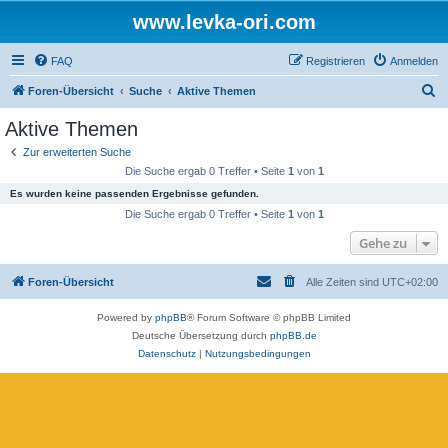
www.levka-ori.com
FAQ
Registrieren
Anmelden
S
Foren-Übersicht
Suche
Aktive Themen
u
Aktive Themen
c
Zur erweiterten Suche
h
Die Suche ergab 0 Treffer • Seite
1
von
1
e
Es wurden keine passenden Ergebnisse gefunden.
Die Suche ergab 0 Treffer • Seite
1
von
1
Gehe zu
Foren-Übersicht
Alle Zeiten sind
UTC+02:00
Powered by
phpBB
® Forum Software © phpBB Limited
Deutsche Übersetzung durch
phpBB.de
Datenschutz
|
Nutzungsbedingungen