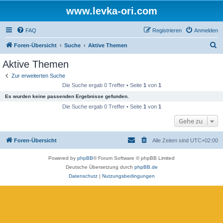
www.levka-ori.com
FAQ
Registrieren
Anmelden
S
Foren-Übersicht
Suche
Aktive Themen
u
Aktive Themen
c
Zur erweiterten Suche
h
Die Suche ergab 0 Treffer • Seite
1
von
1
e
Es wurden keine passenden Ergebnisse gefunden.
Die Suche ergab 0 Treffer • Seite
1
von
1
Gehe zu
Foren-Übersicht
Alle Zeiten sind
UTC+02:00
Powered by
phpBB
® Forum Software © phpBB Limited
Deutsche Übersetzung durch
phpBB.de
Datenschutz
|
Nutzungsbedingungen