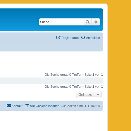
Suche
Erweiterte Suche
Registrieren
Anmelden
Die Suche ergab 0 Treffer • Seite
1
von
1
Die Suche ergab 0 Treffer • Seite
1
von
1
Gehe zu
Kontakt
Alle Cookies löschen
Alle Zeiten sind
UTC+02:00