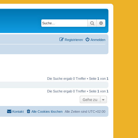
Suche
Erweiterte Suche
Registrieren
Anmelden
Die Suche ergab 0 Treffer • Seite
1
von
1
Die Suche ergab 0 Treffer • Seite
1
von
1
Gehe zu
Kontakt
Alle Cookies löschen
Alle Zeiten sind
UTC+02:00