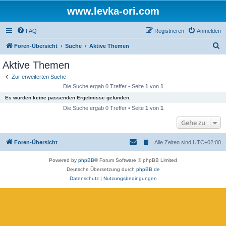
www.levka-ori.com
FAQ
Registrieren
Anmelden
S
Foren-Übersicht
Suche
Aktive Themen
u
Aktive Themen
c
Zur erweiterten Suche
h
Die Suche ergab 0 Treffer • Seite
1
von
1
e
Es wurden keine passenden Ergebnisse gefunden.
Die Suche ergab 0 Treffer • Seite
1
von
1
Gehe zu
Foren-Übersicht
Alle Zeiten sind
UTC+02:00
Powered by
phpBB
® Forum Software © phpBB Limited
Deutsche Übersetzung durch
phpBB.de
Datenschutz
|
Nutzungsbedingungen