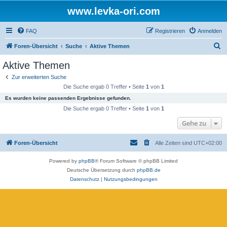
www.levka-ori.com
FAQ
Registrieren
Anmelden
S
Foren-Übersicht
Suche
Aktive Themen
u
Aktive Themen
c
Zur erweiterten Suche
h
Die Suche ergab 0 Treffer • Seite
1
von
1
e
Es wurden keine passenden Ergebnisse gefunden.
Die Suche ergab 0 Treffer • Seite
1
von
1
Gehe zu
Foren-Übersicht
Alle Zeiten sind
UTC+02:00
Powered by
phpBB
® Forum Software © phpBB Limited
Deutsche Übersetzung durch
phpBB.de
Datenschutz
|
Nutzungsbedingungen