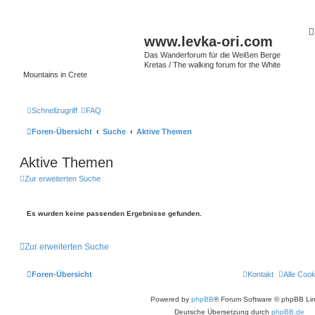
www.levka-ori.com
Das Wanderforum für die Weißen Berge
Kretas / The walking forum for the White
Mountains in Crete
Schnellzugriff
FAQ
Foren-Übersicht
Suche
Aktive Themen
Aktive Themen
Zur erweiterten Suche
Es wurden keine passenden Ergebnisse gefunden.
Zur erweiterten Suche
Foren-Übersicht
Kontakt
Alle Coo
Powered by
phpBB
® Forum Software © phpBB Lim
Deutsche Übersetzung durch
phpBB.de