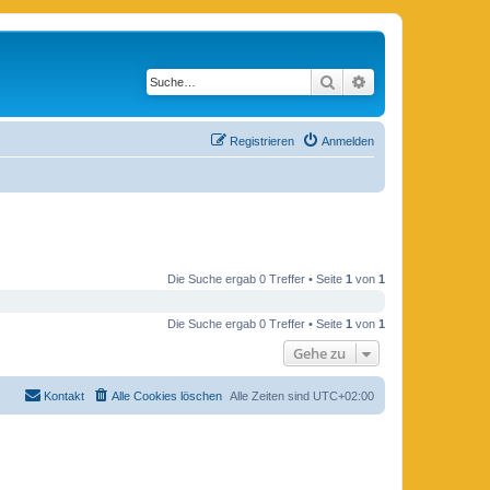
Suche
Erweiterte Suche
Registrieren
Anmelden
Die Suche ergab 0 Treffer • Seite
1
von
1
Die Suche ergab 0 Treffer • Seite
1
von
1
Gehe zu
Kontakt
Alle Cookies löschen
Alle Zeiten sind
UTC+02:00