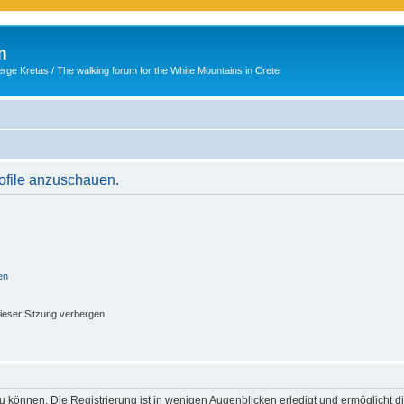
m
ge Kretas / The walking forum for the White Mountains in Crete
rofile anzuschauen.
en
ieser Sitzung verbergen
 können. Die Registrierung ist in wenigen Augenblicken erledigt und ermöglicht di