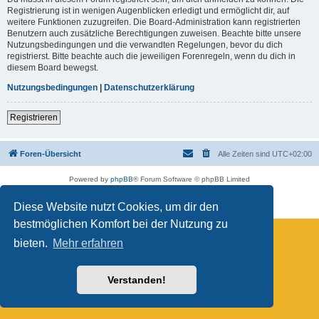
Registrierung ist in wenigen Augenblicken erledigt und ermöglicht dir, auf
weitere Funktionen zuzugreifen. Die Board-Administration kann registrierten
Benutzern auch zusätzliche Berechtigungen zuweisen. Beachte bitte unsere
Nutzungsbedingungen und die verwandten Regelungen, bevor du dich
registrierst. Bitte beachte auch die jeweiligen Forenregeln, wenn du dich in
diesem Board bewegst.
Nutzungsbedingungen
|
Datenschutzerklärung
Registrieren
Foren-Übersicht
Alle Zeiten sind
UTC+02:00
Powered by
phpBB
® Forum Software © phpBB Limited
Deutsche Übersetzung durch
phpBB.de
Datenschutz
|
Nutzungsbedingungen
Diese Website nutzt Cookies, um dir den
bestmöglichen Komfort bei der Nutzung zu
bieten.
Mehr erfahren
Verstanden!