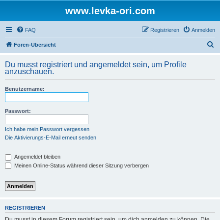
www.levka-ori.com
FAQ
Registrieren
Anmelden
S
Foren-Übersicht
u
Du musst registriert und angemeldet sein, um Profile
c
anzuschauen.
h
Benutzername:
e
Passwort:
Ich habe mein Passwort vergessen
Die Aktivierungs-E-Mail erneut senden
Angemeldet bleiben
Meinen Online-Status während dieser Sitzung verbergen
REGISTRIEREN
Du musst in diesem Forum registriert sein, um dich anmelden zu können. Die