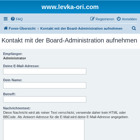
www.levka-ori.com
FAQ
Registrieren
Anmelden
S
Foren-Übersicht
Kontakt mit der Board-Administration aufnehmen
u
Kontakt mit der Board-Administration aufnehmen
c
h
Empfänger:
Administrator
e
Deine E-Mail-Adresse:
Dein Name:
Betreff:
Nachrichtentext:
Diese Nachricht wird als reiner Text verschickt, verwende daher kein HTML oder
BBCode. Als Antwort-Adresse für die E-Mail wird deine E-Mail-Adresse angegeben.