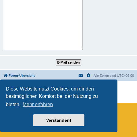
Foren-Übersicht
Alle Zeiten sind
UTC+02:00
Powered by
phpBB
® Forum Software © phpBB Limited
Diese Website nutzt Cookies, um dir den
Deutsche Übersetzung durch
phpBB.de
bestmöglichen Komfort bei der Nutzung zu
Datenschutz
|
Nutzungsbedingungen
bieten.
Mehr erfahren
Verstanden!