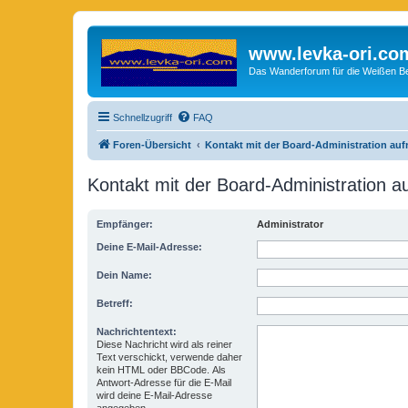
www.levka-ori.co
Das Wanderforum für die Weißen Ber
Schnellzugriff
FAQ
Foren-Übersicht
Kontakt mit der Board-Administration au
Kontakt mit der Board-Administration 
Empfänger:
Administrator
Deine E-Mail-Adresse:
Dein Name:
Betreff:
Nachrichtentext:
Diese Nachricht wird als reiner
Text verschickt, verwende daher
kein HTML oder BBCode. Als
Antwort-Adresse für die E-Mail
wird deine E-Mail-Adresse
angegeben.