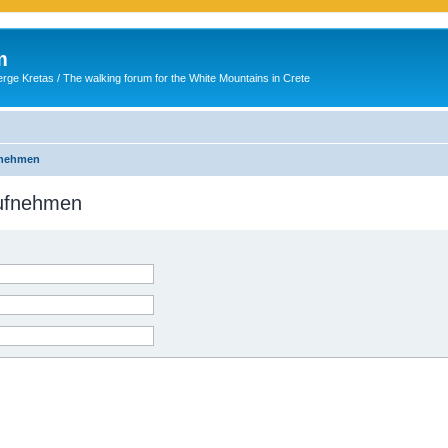
m
ge Kretas / The walking forum for the White Mountains in Crete
fnehmen
aufnehmen