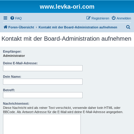
www.levka-ori.com
FAQ
Registrieren
Anmelden
S
Foren-Übersicht
Kontakt mit der Board-Administration aufnehmen
u
Kontakt mit der Board-Administration aufnehmen
c
h
Empfänger:
Administrator
e
Deine E-Mail-Adresse:
Dein Name:
Betreff:
Nachrichtentext:
Diese Nachricht wird als reiner Text verschickt, verwende daher kein HTML oder
BBCode. Als Antwort-Adresse für die E-Mail wird deine E-Mail-Adresse angegeben.