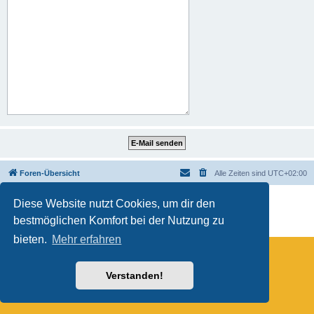
Foren-Übersicht
Alle Zeiten sind
UTC+02:00
Powered by
phpBB
® Forum Software © phpBB Limited
Diese Website nutzt Cookies, um dir den
Deutsche Übersetzung durch
phpBB.de
bestmöglichen Komfort bei der Nutzung zu
Datenschutz
|
Nutzungsbedingungen
bieten.
Mehr erfahren
Verstanden!