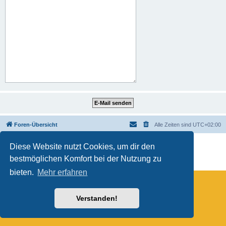
Foren-Übersicht
Alle Zeiten sind
UTC+02:00
Powered by
phpBB
® Forum Software © phpBB Limited
Diese Website nutzt Cookies, um dir den
Deutsche Übersetzung durch
phpBB.de
bestmöglichen Komfort bei der Nutzung zu
Datenschutz
|
Nutzungsbedingungen
bieten.
Mehr erfahren
Verstanden!