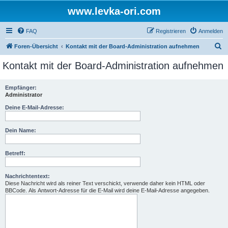
www.levka-ori.com
FAQ
Registrieren
Anmelden
S
Foren-Übersicht
Kontakt mit der Board-Administration aufnehmen
u
Kontakt mit der Board-Administration aufnehmen
c
h
Empfänger:
Administrator
e
Deine E-Mail-Adresse:
Dein Name:
Betreff:
Nachrichtentext:
Diese Nachricht wird als reiner Text verschickt, verwende daher kein HTML oder
BBCode. Als Antwort-Adresse für die E-Mail wird deine E-Mail-Adresse angegeben.