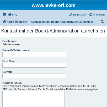
www.levka-ori.com
FAQ
Registrieren
Anmelden
S
Foren-Übersicht
Kontakt mit der Board-Administration aufnehmen
u
Kontakt mit der Board-Administration aufnehmen
c
h
Empfänger:
Administrator
e
Deine E-Mail-Adresse:
Dein Name:
Betreff:
Nachrichtentext:
Diese Nachricht wird als reiner Text verschickt, verwende daher kein HTML oder
BBCode. Als Antwort-Adresse für die E-Mail wird deine E-Mail-Adresse angegeben.