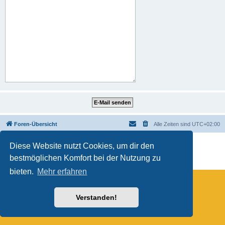
Foren-Übersicht
Alle Zeiten sind
UTC+02:00
Powered by
phpBB
® Forum Software © phpBB Limited
Diese Website nutzt Cookies, um dir den
Deutsche Übersetzung durch
phpBB.de
bestmöglichen Komfort bei der Nutzung zu
Datenschutz
|
Nutzungsbedingungen
bieten.
Mehr erfahren
Verstanden!