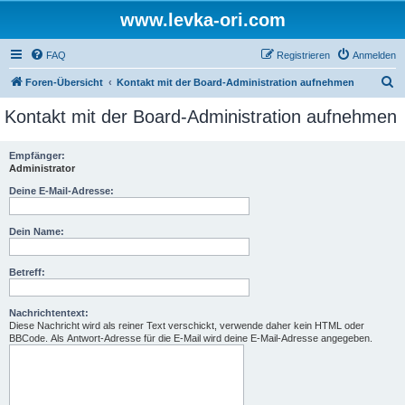
www.levka-ori.com
FAQ
Registrieren
Anmelden
S
Foren-Übersicht
Kontakt mit der Board-Administration aufnehmen
u
Kontakt mit der Board-Administration aufnehmen
c
h
Empfänger:
Administrator
e
Deine E-Mail-Adresse:
Dein Name:
Betreff:
Nachrichtentext:
Diese Nachricht wird als reiner Text verschickt, verwende daher kein HTML oder
BBCode. Als Antwort-Adresse für die E-Mail wird deine E-Mail-Adresse angegeben.