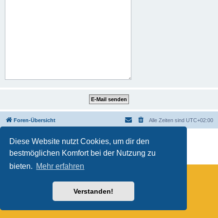
Foren-Übersicht
Alle Zeiten sind
UTC+02:00
Powered by
phpBB
® Forum Software © phpBB Limited
Diese Website nutzt Cookies, um dir den
Deutsche Übersetzung durch
phpBB.de
bestmöglichen Komfort bei der Nutzung zu
Datenschutz
|
Nutzungsbedingungen
bieten.
Mehr erfahren
Verstanden!