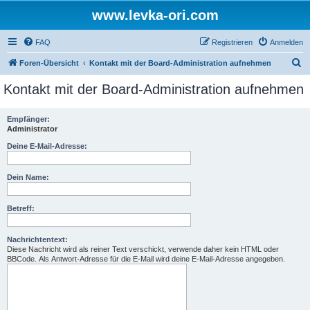
www.levka-ori.com
FAQ
Registrieren
Anmelden
S
Foren-Übersicht
Kontakt mit der Board-Administration aufnehmen
u
Kontakt mit der Board-Administration aufnehmen
c
h
Empfänger:
Administrator
e
Deine E-Mail-Adresse:
Dein Name:
Betreff:
Nachrichtentext:
Diese Nachricht wird als reiner Text verschickt, verwende daher kein HTML oder
BBCode. Als Antwort-Adresse für die E-Mail wird deine E-Mail-Adresse angegeben.