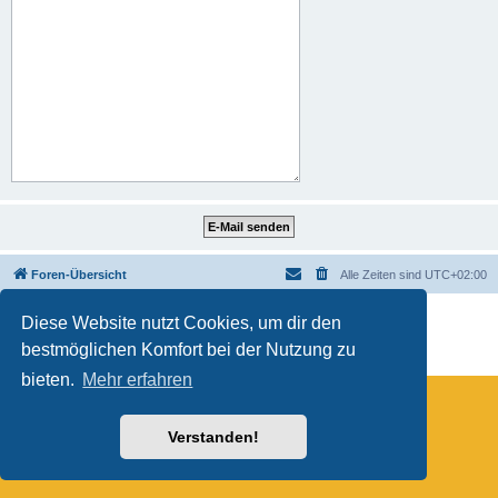
Foren-Übersicht
Alle Zeiten sind
UTC+02:00
Powered by
phpBB
® Forum Software © phpBB Limited
Diese Website nutzt Cookies, um dir den
Deutsche Übersetzung durch
phpBB.de
bestmöglichen Komfort bei der Nutzung zu
Datenschutz
|
Nutzungsbedingungen
bieten.
Mehr erfahren
Verstanden!