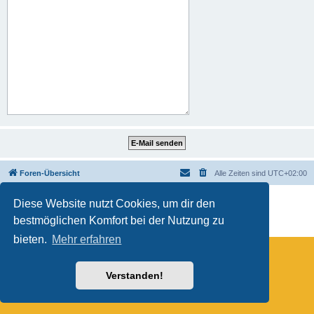
Foren-Übersicht
Alle Zeiten sind
UTC+02:00
Powered by
phpBB
® Forum Software © phpBB Limited
Diese Website nutzt Cookies, um dir den
Deutsche Übersetzung durch
phpBB.de
bestmöglichen Komfort bei der Nutzung zu
Datenschutz
|
Nutzungsbedingungen
bieten.
Mehr erfahren
Verstanden!