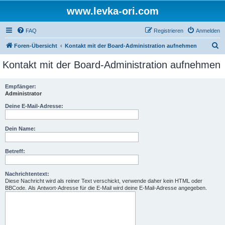
www.levka-ori.com
FAQ
Registrieren
Anmelden
S
Foren-Übersicht
Kontakt mit der Board-Administration aufnehmen
u
Kontakt mit der Board-Administration aufnehmen
c
h
Empfänger:
Administrator
e
Deine E-Mail-Adresse:
Dein Name:
Betreff:
Nachrichtentext:
Diese Nachricht wird als reiner Text verschickt, verwende daher kein HTML oder
BBCode. Als Antwort-Adresse für die E-Mail wird deine E-Mail-Adresse angegeben.