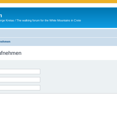
m
ge Kretas / The walking forum for the White Mountains in Crete
fnehmen
aufnehmen