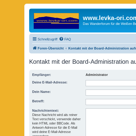
www.levka-ori.co
Das Wanderforum für die Weißen Ber
Schnellzugriff
FAQ
Foren-Übersicht
Kontakt mit der Board-Administration au
Kontakt mit der Board-Administration 
Empfänger:
Administrator
Deine E-Mail-Adresse:
Dein Name:
Betreff:
Nachrichtentext:
Diese Nachricht wird als reiner
Text verschickt, verwende daher
kein HTML oder BBCode. Als
Antwort-Adresse für die E-Mail
wird deine E-Mail-Adresse
angegeben.