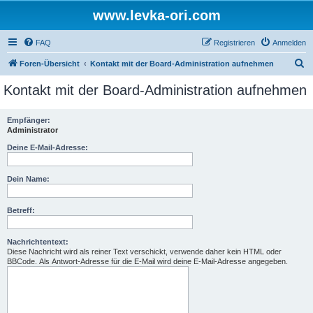
www.levka-ori.com
FAQ
Registrieren
Anmelden
S
Foren-Übersicht
Kontakt mit der Board-Administration aufnehmen
u
Kontakt mit der Board-Administration aufnehmen
c
h
Empfänger:
Administrator
e
Deine E-Mail-Adresse:
Dein Name:
Betreff:
Nachrichtentext:
Diese Nachricht wird als reiner Text verschickt, verwende daher kein HTML oder
BBCode. Als Antwort-Adresse für die E-Mail wird deine E-Mail-Adresse angegeben.