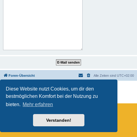
Foren-Übersicht
Alle Zeiten sind
UTC+02:00
Powered by
phpBB
® Forum Software © phpBB Limited
Diese Website nutzt Cookies, um dir den
Deutsche Übersetzung durch
phpBB.de
bestmöglichen Komfort bei der Nutzung zu
Datenschutz
|
Nutzungsbedingungen
bieten.
Mehr erfahren
Verstanden!