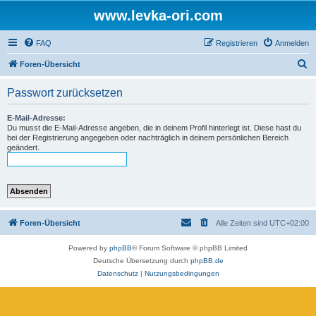
www.levka-ori.com
FAQ
Registrieren
Anmelden
S
Foren-Übersicht
u
Passwort zurücksetzen
c
h
E-Mail-Adresse:
Du musst die E-Mail-Adresse angeben, die in deinem Profil hinterlegt ist. Diese hast du
e
bei der Registrierung angegeben oder nachträglich in deinem persönlichen Bereich
geändert.
Foren-Übersicht
Alle Zeiten sind
UTC+02:00
Powered by
phpBB
® Forum Software © phpBB Limited
Deutsche Übersetzung durch
phpBB.de
Datenschutz
|
Nutzungsbedingungen