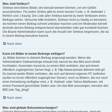
Was sind Smileys?
Smileys sind kleine Bilder, die benutzt werden können, um ein Gefühl
auszudrücken. Für jeden Smiley gibt es einen kurzen Code, z. B. bedeutet :)
fröhlich und :( traurig. Die Liste aller Smileys kannst du beim Verfassen eines
Beitrags sehen. Versuche bitte trotzdem, Smileys nicht zu häufig zu benutzen,
sie können einen Beitrag schnell unlesbar machen und ein Moderator könnte
deshalb deinen Beitrag entsprechend überarbeiten oder gar komplett löschen.
Die Board-Administration kann auch die Anzahl der Smileys begrenzen, die du
in einem Beitrag benutzen kannst.
Nach oben
Kann ich Bilder in meine Beiträge einfügen?
Ja, Bilder können in deinem Beitrag angezeigt werden. Wenn die
Administration Dateianhänge erlaubt hat, kannst du das Bild auch direkt
hochladen. Ansonsten musst du zu einem Bild verlinken, das auf einem
öffentlich zugänglichen Server liegt, z. B. http://www.domain.tld/mein-bild.gif.
Du kannst weder Bilder verlinken, die sich auf deinem eigenen PC befinden
(außer es ist ein öffentlich zugänglicher Server), noch zu Bildern, die nur nach
einer Anmeldung verfügbar sind, z. B. Hotmail- oder Yahoo-Mailboxen, mit
einem Passwort geschützte Seiten usw. Um das Bild anzuzeigen, benutze den
BBCode-Tag „[img]“.
Nach oben
Was sind globale Bekanntmachungen?
Globale Bekanntmachungen beinhalten wichtige Informationen, deshalb