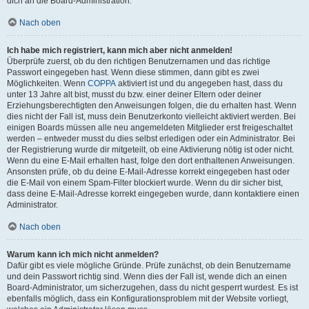
dich an die Board-Administration.
Nach oben
Ich habe mich registriert, kann mich aber nicht anmelden!
Überprüfe zuerst, ob du den richtigen Benutzernamen und das richtige
Passwort eingegeben hast. Wenn diese stimmen, dann gibt es zwei
Möglichkeiten. Wenn
COPPA
aktiviert ist und du angegeben hast, dass du
unter 13 Jahre alt bist, musst du bzw. einer deiner Eltern oder deiner
Erziehungsberechtigten den Anweisungen folgen, die du erhalten hast. Wenn
dies nicht der Fall ist, muss dein Benutzerkonto vielleicht aktiviert werden. Bei
einigen Boards müssen alle neu angemeldeten Mitglieder erst freigeschaltet
werden – entweder musst du dies selbst erledigen oder ein Administrator. Bei
der Registrierung wurde dir mitgeteilt, ob eine Aktivierung nötig ist oder nicht.
Wenn du eine E-Mail erhalten hast, folge den dort enthaltenen Anweisungen.
Ansonsten prüfe, ob du deine E-Mail-Adresse korrekt eingegeben hast oder
die E-Mail von einem Spam-Filter blockiert wurde. Wenn du dir sicher bist,
dass deine E-Mail-Adresse korrekt eingegeben wurde, dann kontaktiere einen
Administrator.
Nach oben
Warum kann ich mich nicht anmelden?
Dafür gibt es viele mögliche Gründe. Prüfe zunächst, ob dein Benutzername
und dein Passwort richtig sind. Wenn dies der Fall ist, wende dich an einen
Board-Administrator, um sicherzugehen, dass du nicht gesperrt wurdest. Es ist
ebenfalls möglich, dass ein Konfigurationsproblem mit der Website vorliegt,