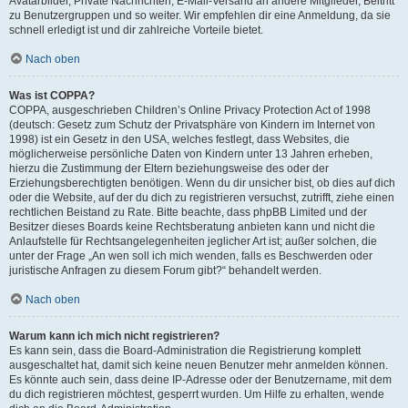
Avatarbilder, Private Nachrichten, E-Mail-Versand an andere Mitglieder, Beitritt
zu Benutzergruppen und so weiter. Wir empfehlen dir eine Anmeldung, da sie
schnell erledigt ist und dir zahlreiche Vorteile bietet.
Nach oben
Was ist COPPA?
COPPA, ausgeschrieben Children’s Online Privacy Protection Act of 1998
(deutsch: Gesetz zum Schutz der Privatsphäre von Kindern im Internet von
1998) ist ein Gesetz in den USA, welches festlegt, dass Websites, die
möglicherweise persönliche Daten von Kindern unter 13 Jahren erheben,
hierzu die Zustimmung der Eltern beziehungsweise des oder der
Erziehungsberechtigten benötigen. Wenn du dir unsicher bist, ob dies auf dich
oder die Website, auf der du dich zu registrieren versuchst, zutrifft, ziehe einen
rechtlichen Beistand zu Rate. Bitte beachte, dass phpBB Limited und der
Besitzer dieses Boards keine Rechtsberatung anbieten kann und nicht die
Anlaufstelle für Rechtsangelegenheiten jeglicher Art ist; außer solchen, die
unter der Frage „An wen soll ich mich wenden, falls es Beschwerden oder
juristische Anfragen zu diesem Forum gibt?“ behandelt werden.
Nach oben
Warum kann ich mich nicht registrieren?
Es kann sein, dass die Board-Administration die Registrierung komplett
ausgeschaltet hat, damit sich keine neuen Benutzer mehr anmelden können.
Es könnte auch sein, dass deine IP-Adresse oder der Benutzername, mit dem
du dich registrieren möchtest, gesperrt wurden. Um Hilfe zu erhalten, wende