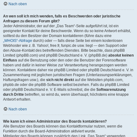
Nach oben
An wen soll ich mich wenden, falls es Beschwerden oder juristische
Anfragen zu diesem Forum gibt?
Jeder Administrator, der auf der „Das Team“-Seite aufgeführt ist, ist ein
geeigneter Kontakt für deine Beschwerde. Wenn du so keine Antwort erhältst,
solltest du den Besitzer der Domain kontaktieren (führe dazu eine
„WHOIS“-Abfrage
durch) oder — falls diese Seite bei einem kostenlosen
Webhoster wie z. B. Yahoo!, free.fr, funpic.de usw. liegt — den Support oder
den Abuse-Kontakt des betreffenden Dienstes. Bitte beachte, dass phpBB
Limited (phpBB.com) und phpBB Deutschland e. V. (phpBB.de)
absolut keinen
Einfluss
auf die Benutzung oder den oder die Benutzer der Forensoftware
haben und dafür in keiner Weise zur Verantwortung herangezogen werden
können. Kontaktiere daher nie phpBB Limited oder phpBB Deutschland e. V. in
Zusammenhang mit jeglichen juristischen Fragen (Unterlassungserklärungen,
Haftungsfragen usw.), die
sich nicht direkt
auf die Websiten phpbb.com,
phpbb.de oder die phpBB-Software selbst beziehen. Falls du phpBB Limited
oder phpBB Deutschland e. V. E-Mails schreibst, die die
Softwarenutzung
durch Dritte
betreffen, so wirst du, wenn überhaupt, höchstens eine knappe
Antwort erhalten.
Nach oben
Wie kann ich einen Administrator des Boards kontaktieren?
Alle Benutzer des Boards können das Kontaktformular nutzen, wenn die
Funktion durch die Board-Administration aktiviert wurde.
Mitglieder des Boards können zusätzlich den Link „Das Team“ verwenden.