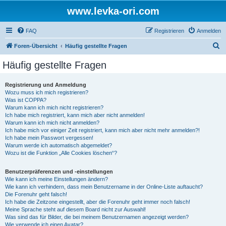
www.levka-ori.com
FAQ
Registrieren
Anmelden
S
Foren-Übersicht
Häufig gestellte Fragen
u
Häufig gestellte Fragen
c
h
Registrierung und Anmeldung
Wozu muss ich mich registrieren?
e
Was ist COPPA?
Warum kann ich mich nicht registrieren?
Ich habe mich registriert, kann mich aber nicht anmelden!
Warum kann ich mich nicht anmelden?
Ich habe mich vor einiger Zeit registriert, kann mich aber nicht mehr anmelden?!
Ich habe mein Passwort vergessen!
Warum werde ich automatisch abgemeldet?
Wozu ist die Funktion „Alle Cookies löschen“?
Benutzerpräferenzen und -einstellungen
Wie kann ich meine Einstellungen ändern?
Wie kann ich verhindern, dass mein Benutzername in der Online-Liste auftaucht?
Die Forenuhr geht falsch!
Ich habe die Zeitzone eingestellt, aber die Forenuhr geht immer noch falsch!
Meine Sprache steht auf diesem Board nicht zur Auswahl!
Was sind das für Bilder, die bei meinem Benutzernamen angezeigt werden?
Wie verwende ich einen Avatar?