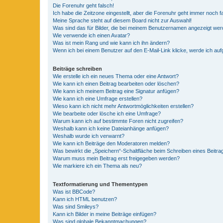
Die Forenuhr geht falsch!
Ich habe die Zeitzone eingestellt, aber die Forenuhr geht immer noch f
Meine Sprache steht auf diesem Board nicht zur Auswahl!
Was sind das für Bilder, die bei meinem Benutzernamen angezeigt we
Wie verwende ich einen Avatar?
Was ist mein Rang und wie kann ich ihn ändern?
Wenn ich bei einem Benutzer auf den E-Mail-Link klicke, werde ich au
Beiträge schreiben
Wie erstelle ich ein neues Thema oder eine Antwort?
Wie kann ich einen Beitrag bearbeiten oder löschen?
Wie kann ich meinem Beitrag eine Signatur anfügen?
Wie kann ich eine Umfrage erstellen?
Wieso kann ich nicht mehr Antwortmöglichkeiten erstellen?
Wie bearbeite oder lösche ich eine Umfrage?
Warum kann ich auf bestimmte Foren nicht zugreifen?
Weshalb kann ich keine Dateianhänge anfügen?
Weshalb wurde ich verwarnt?
Wie kann ich Beiträge den Moderatoren melden?
Was bewirkt die „Speichern“-Schaltfläche beim Schreiben eines Beitra
Warum muss mein Beitrag erst freigegeben werden?
Wie markiere ich ein Thema als neu?
Textformatierung und Thementypen
Was ist BBCode?
Kann ich HTML benutzen?
Was sind Smileys?
Kann ich Bilder in meine Beiträge einfügen?
Was sind globale Bekanntmachungen?