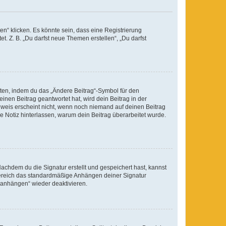
n“ klicken. Es könnte sein, dass eine Registrierung
t. Z. B. „Du darfst neue Themen erstellen“, „Du darfst
iten, indem du das „Ändere Beitrag“-Symbol für den
inen Beitrag geantwortet hat, wird dein Beitrag in der
nweis erscheint nicht, wenn noch niemand auf deinen Beitrag
ne Notiz hinterlassen, warum dein Beitrag überarbeitet wurde.
chdem du die Signatur erstellt und gespeichert hast, kannst
Bereich das standardmäßige Anhängen deiner Signatur
r anhängen“ wieder deaktivieren.