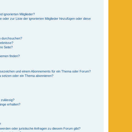
d ignorierten Mitglieder?
e oder zur Liste der ignorierten Mitglieder hinzufügen oder diese
en durchsuchen?
gebnisse?
re Seite?
hemen finden?
esezeichen und einem Abonnements für ein Thema oder Forum?
a setzen oder ein Thema abonnieren?
 zulässig?
hänge erhalten?
?
hwerden oder juristische Anfragen zu diesem Forum gibt?