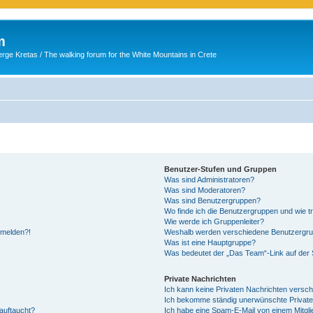
m
ge Kretas / The walking forum for the White Mountains in Crete
Benutzer-Stufen und Gruppen
Was sind Administratoren?
Was sind Moderatoren?
Was sind Benutzergruppen?
Wo finde ich die Benutzergruppen und wie tr
Wie werde ich Gruppenleiter?
anmelden?!
Weshalb werden verschiedene Benutzergrupp
Was ist eine Hauptgruppe?
Was bedeutet der „Das Team“-Link auf der S
Private Nachrichten
Ich kann keine Privaten Nachrichten versch
Ich bekomme ständig unerwünschte Private
auftaucht?
Ich habe eine Spam-E-Mail von einem Mitgli