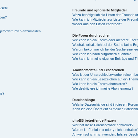
alsch!
Freunde und ignorierte Mitglieder
Wozu benötige ich die Listen der Freunde un
rden?
Wie kann ich Mitglieder zur Liste der Freund
wieder aus den Listen entfernen?
fgefordert, mich anzumelden.
Die Foren durchsuchen
Wie kann ich ein Forum oder mehrere For
Weshalb erhalte ich bei der Suche keine Er
Warum bekomme ich bei der Suche eine lee
Wie kann ich nach Mitgliedern suchen?
Wie kann ich meine eigenen Beiträge und T
Abonnements und Lesezeichen
Was ist der Unterschied zwischen einem L
Wie kann ich ein Lesezeichen auf ein Them
Wie kann ich ein Forum abonnieren?
Wie deaktiviere ich meine Abonnements?
gs?
Dateianhänge
Welche Dateianhänge sind in diesem Forum
Kann ich eine Übersicht all meiner Dateian
phpBB betreffende Fragen
Wer hat diese Forensoftware entwickelt?
Warum ist Funktion x oder y nicht enthalten
An wen soll ich mich wenden, falls es Besc