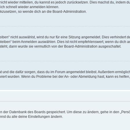
 nicht wieder mitteilen, du kannst es jedoch zurücksetzen. Dies machst du, indem 
 dich schnell wieder anmelden können.
ückzusetzen, so wende dich an die Board-Administration.
en“ nicht auswählst, wirst du nur für eine Sitzung angemeldet. Dies verhindert 
leiben“ beim Anmelden auswählen. Dies ist nicht empfehlenswert, wenn du dich an
 steht, dann wurde sie vermutlich von der Board-Administration ausgeschaltet.
 hat und die dafür sorgen, dass du im Forum angemeldet bleibst. Außerdem ermögli
tiviert wurden. Wenn du Probleme bei der An- oder Abmeldung hast, kann es helfen
n in der Datenbank des Boards gespeichert. Um diese zu ändern, gehe in den „Persö
nst du alle deine Einstellungen ändern.