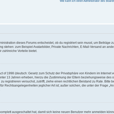
Wie kann ich einen Administrator des Board
istration dieses Forums entscheidet, ob du registriert sein musst, um Beiträge zu s
ung stehen: zum Beispiel Avatarbilder, Private Nachrichten, E-Mail-Versand an ander
 zahlreiche Vorteile bietet.
t of 1998 (deutsch: Gesetz zum Schutz der Privatsphäre von Kindern im Internet vo
unter 13 Jahren erheben, hierzu die Zustimmung der Eltern beziehungsweise des o
h zu registrieren versuchst, zutrifft, ziehe einen rechtlichen Beistand zu Rate. Bit
für Rechtsangelegenheiten jeglicher Art ist; außer solchen, die unter der Frage „
.
g komplett ausgeschaltet hat, damit sich keine neuen Benutzer mehr anmelden könn