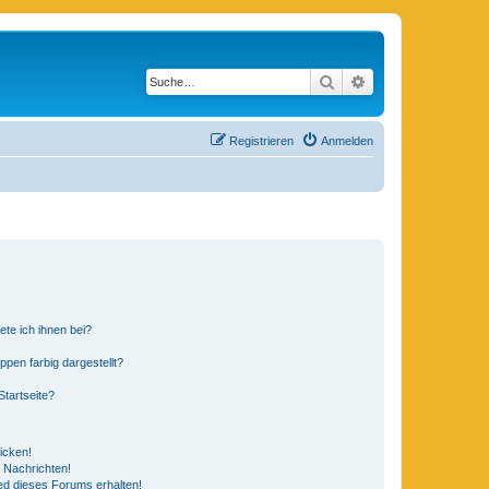
Suche
Erweiterte Suche
Registrieren
Anmelden
ete ich ihnen bei?
en farbig dargestellt?
tartseite?
icken!
 Nachrichten!
ed dieses Forums erhalten!