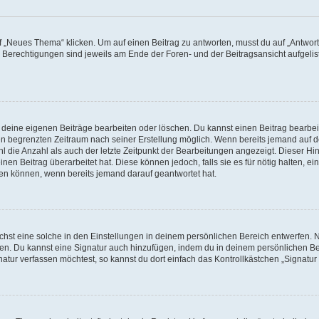
„Neues Thema“ klicken. Um auf einen Beitrag zu antworten, musst du auf „Antworte
e Berechtigungen sind jeweils am Ende der Foren- und der Beitragsansicht aufgeliste
r deine eigenen Beiträge bearbeiten oder löschen. Du kannst einen Beitrag bearbe
inen begrenzten Zeitraum nach seiner Erstellung möglich. Wenn bereits jemand auf de
 die Anzahl als auch der letzte Zeitpunkt der Bearbeitungen angezeigt. Dieser Hi
en Beitrag überarbeitet hat. Diese können jedoch, falls sie es für nötig halten, ei
hen können, wenn bereits jemand darauf geantwortet hat.
st eine solche in den Einstellungen in deinem persönlichen Bereich entwerfen. Na
eren. Du kannst eine Signatur auch hinzufügen, indem du in deinem persönlichen 
atur verfassen möchtest, so kannst du dort einfach das Kontrollkästchen „Signatu