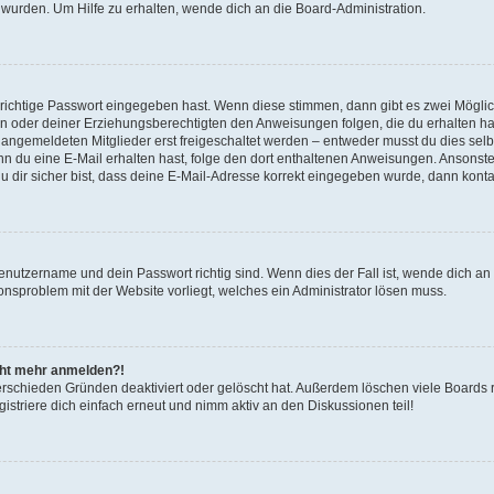
 wurden. Um Hilfe zu erhalten, wende dich an die Board-Administration.
 richtige Passwort eingegeben hast. Wenn diese stimmen, dann gibt es zwei Mögl
tern oder deiner Erziehungsberechtigten den Anweisungen folgen, die du erhalten ha
u angemeldeten Mitglieder erst freigeschaltet werden – entweder musst du dies selbs
. Wenn du eine E-Mail erhalten hast, folge den dort enthaltenen Anweisungen. Ansons
 dir sicher bist, dass deine E-Mail-Adresse korrekt eingegeben wurde, dann kontak
Benutzername und dein Passwort richtig sind. Wenn dies der Fall ist, wende dich a
ionsproblem mit der Website vorliegt, welches ein Administrator lösen muss.
icht mehr anmelden?!
erschieden Gründen deaktiviert oder gelöscht hat. Außerdem löschen viele Boards r
triere dich einfach erneut und nimm aktiv an den Diskussionen teil!