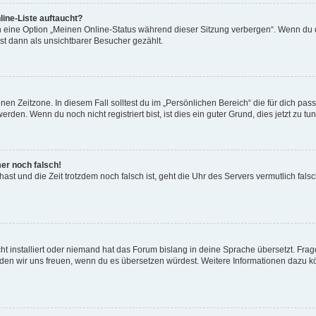
ine-Liste auftaucht?
n eine Option „Meinen Online-Status während dieser Sitzung verbergen“. Wenn du d
st dann als unsichtbarer Besucher gezählt.
en Zeitzone. In diesem Fall solltest du im „Persönlichen Bereich“ die für dich passe
den. Wenn du noch nicht registriert bist, ist dies ein guter Grund, dies jetzt zu tun
mer noch falsch!
t hast und die Zeit trotzdem noch falsch ist, geht die Uhr des Servers vermutlich fal
t installiert oder niemand hat das Forum bislang in deine Sprache übersetzt. Frag
, würden wir uns freuen, wenn du es übersetzen würdest. Weitere Informationen dazu