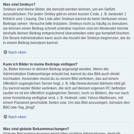
Was sind Smileys?
Smileys sind kleine Bilder, die benutzt werden können, um ein Gefühl
auszudrücken. Für jeden Smiley gibt es einen kurzen Code, z. B. bedeutet :)
fröhlich und :( traurig. Die Liste aller Smileys kannst du beim Verfassen eines
Beitrags sehen. Versuche bitte trotzdem, Smileys nicht zu häufig zu benutzen,
sie können einen Beitrag schnell unlesbar machen und ein Moderator könnte
deshalb deinen Beitrag entsprechend überarbeiten oder gar komplett löschen.
Die Board-Administration kann auch die Anzahl der Smileys begrenzen, die du
in einem Beitrag benutzen kannst.
Nach oben
Kann ich Bilder in meine Beiträge einfügen?
Ja, Bilder können in deinem Beitrag angezeigt werden. Wenn die
Administration Dateianhänge erlaubt hat, kannst du das Bild auch direkt
hochladen. Ansonsten musst du zu einem Bild verlinken, das auf einem
öffentlich zugänglichen Server liegt, z. B. http://www.domain.tld/mein-bild.gif.
Du kannst weder Bilder verlinken, die sich auf deinem eigenen PC befinden
(außer es ist ein öffentlich zugänglicher Server), noch zu Bildern, die nur nach
einer Anmeldung verfügbar sind, z. B. Hotmail- oder Yahoo-Mailboxen, mit
einem Passwort geschützte Seiten usw. Um das Bild anzuzeigen, benutze den
BBCode-Tag „[img]“.
Nach oben
Was sind globale Bekanntmachungen?
Globale Bekanntmachungen beinhalten wichtige Informationen, deshalb