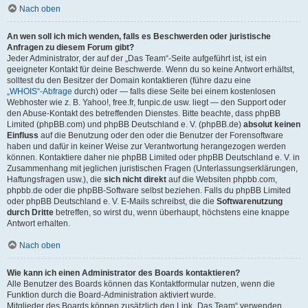
Nach oben
An wen soll ich mich wenden, falls es Beschwerden oder juristische
Anfragen zu diesem Forum gibt?
Jeder Administrator, der auf der „Das Team“-Seite aufgeführt ist, ist ein
geeigneter Kontakt für deine Beschwerde. Wenn du so keine Antwort erhältst,
solltest du den Besitzer der Domain kontaktieren (führe dazu eine
„WHOIS“-Abfrage
durch) oder — falls diese Seite bei einem kostenlosen
Webhoster wie z. B. Yahoo!, free.fr, funpic.de usw. liegt — den Support oder
den Abuse-Kontakt des betreffenden Dienstes. Bitte beachte, dass phpBB
Limited (phpBB.com) und phpBB Deutschland e. V. (phpBB.de)
absolut keinen
Einfluss
auf die Benutzung oder den oder die Benutzer der Forensoftware
haben und dafür in keiner Weise zur Verantwortung herangezogen werden
können. Kontaktiere daher nie phpBB Limited oder phpBB Deutschland e. V. in
Zusammenhang mit jeglichen juristischen Fragen (Unterlassungserklärungen,
Haftungsfragen usw.), die
sich nicht direkt
auf die Websiten phpbb.com,
phpbb.de oder die phpBB-Software selbst beziehen. Falls du phpBB Limited
oder phpBB Deutschland e. V. E-Mails schreibst, die die
Softwarenutzung
durch Dritte
betreffen, so wirst du, wenn überhaupt, höchstens eine knappe
Antwort erhalten.
Nach oben
Wie kann ich einen Administrator des Boards kontaktieren?
Alle Benutzer des Boards können das Kontaktformular nutzen, wenn die
Funktion durch die Board-Administration aktiviert wurde.
Mitglieder des Boards können zusätzlich den Link „Das Team“ verwenden.