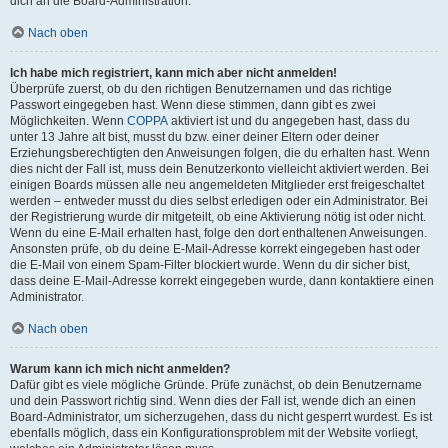
dich an die Board-Administration.
Nach oben
Ich habe mich registriert, kann mich aber nicht anmelden!
Überprüfe zuerst, ob du den richtigen Benutzernamen und das richtige
Passwort eingegeben hast. Wenn diese stimmen, dann gibt es zwei
Möglichkeiten. Wenn
COPPA
aktiviert ist und du angegeben hast, dass du
unter 13 Jahre alt bist, musst du bzw. einer deiner Eltern oder deiner
Erziehungsberechtigten den Anweisungen folgen, die du erhalten hast. Wenn
dies nicht der Fall ist, muss dein Benutzerkonto vielleicht aktiviert werden. Bei
einigen Boards müssen alle neu angemeldeten Mitglieder erst freigeschaltet
werden – entweder musst du dies selbst erledigen oder ein Administrator. Bei
der Registrierung wurde dir mitgeteilt, ob eine Aktivierung nötig ist oder nicht.
Wenn du eine E-Mail erhalten hast, folge den dort enthaltenen Anweisungen.
Ansonsten prüfe, ob du deine E-Mail-Adresse korrekt eingegeben hast oder
die E-Mail von einem Spam-Filter blockiert wurde. Wenn du dir sicher bist,
dass deine E-Mail-Adresse korrekt eingegeben wurde, dann kontaktiere einen
Administrator.
Nach oben
Warum kann ich mich nicht anmelden?
Dafür gibt es viele mögliche Gründe. Prüfe zunächst, ob dein Benutzername
und dein Passwort richtig sind. Wenn dies der Fall ist, wende dich an einen
Board-Administrator, um sicherzugehen, dass du nicht gesperrt wurdest. Es ist
ebenfalls möglich, dass ein Konfigurationsproblem mit der Website vorliegt,