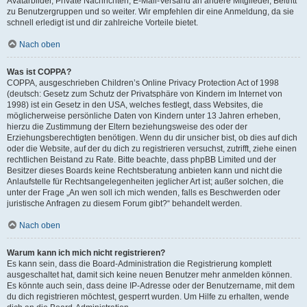
Avatarbilder, Private Nachrichten, E-Mail-Versand an andere Mitglieder, Beitritt
zu Benutzergruppen und so weiter. Wir empfehlen dir eine Anmeldung, da sie
schnell erledigt ist und dir zahlreiche Vorteile bietet.
Nach oben
Was ist COPPA?
COPPA, ausgeschrieben Children’s Online Privacy Protection Act of 1998
(deutsch: Gesetz zum Schutz der Privatsphäre von Kindern im Internet von
1998) ist ein Gesetz in den USA, welches festlegt, dass Websites, die
möglicherweise persönliche Daten von Kindern unter 13 Jahren erheben,
hierzu die Zustimmung der Eltern beziehungsweise des oder der
Erziehungsberechtigten benötigen. Wenn du dir unsicher bist, ob dies auf dich
oder die Website, auf der du dich zu registrieren versuchst, zutrifft, ziehe einen
rechtlichen Beistand zu Rate. Bitte beachte, dass phpBB Limited und der
Besitzer dieses Boards keine Rechtsberatung anbieten kann und nicht die
Anlaufstelle für Rechtsangelegenheiten jeglicher Art ist; außer solchen, die
unter der Frage „An wen soll ich mich wenden, falls es Beschwerden oder
juristische Anfragen zu diesem Forum gibt?“ behandelt werden.
Nach oben
Warum kann ich mich nicht registrieren?
Es kann sein, dass die Board-Administration die Registrierung komplett
ausgeschaltet hat, damit sich keine neuen Benutzer mehr anmelden können.
Es könnte auch sein, dass deine IP-Adresse oder der Benutzername, mit dem
du dich registrieren möchtest, gesperrt wurden. Um Hilfe zu erhalten, wende