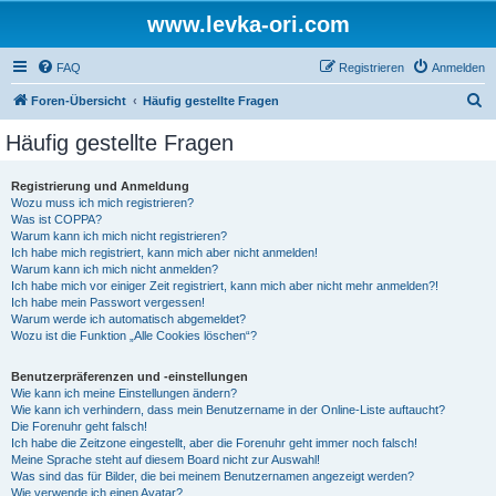
www.levka-ori.com
FAQ
Registrieren
Anmelden
S
Foren-Übersicht
Häufig gestellte Fragen
u
Häufig gestellte Fragen
c
h
Registrierung und Anmeldung
Wozu muss ich mich registrieren?
e
Was ist COPPA?
Warum kann ich mich nicht registrieren?
Ich habe mich registriert, kann mich aber nicht anmelden!
Warum kann ich mich nicht anmelden?
Ich habe mich vor einiger Zeit registriert, kann mich aber nicht mehr anmelden?!
Ich habe mein Passwort vergessen!
Warum werde ich automatisch abgemeldet?
Wozu ist die Funktion „Alle Cookies löschen“?
Benutzerpräferenzen und -einstellungen
Wie kann ich meine Einstellungen ändern?
Wie kann ich verhindern, dass mein Benutzername in der Online-Liste auftaucht?
Die Forenuhr geht falsch!
Ich habe die Zeitzone eingestellt, aber die Forenuhr geht immer noch falsch!
Meine Sprache steht auf diesem Board nicht zur Auswahl!
Was sind das für Bilder, die bei meinem Benutzernamen angezeigt werden?
Wie verwende ich einen Avatar?