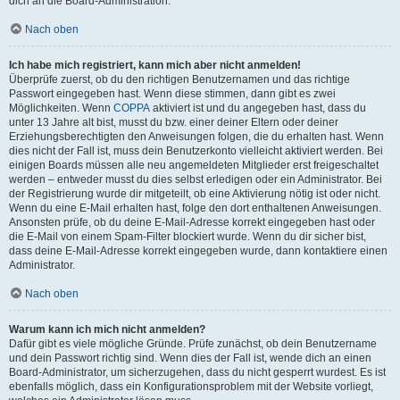
dich an die Board-Administration.
Nach oben
Ich habe mich registriert, kann mich aber nicht anmelden!
Überprüfe zuerst, ob du den richtigen Benutzernamen und das richtige
Passwort eingegeben hast. Wenn diese stimmen, dann gibt es zwei
Möglichkeiten. Wenn
COPPA
aktiviert ist und du angegeben hast, dass du
unter 13 Jahre alt bist, musst du bzw. einer deiner Eltern oder deiner
Erziehungsberechtigten den Anweisungen folgen, die du erhalten hast. Wenn
dies nicht der Fall ist, muss dein Benutzerkonto vielleicht aktiviert werden. Bei
einigen Boards müssen alle neu angemeldeten Mitglieder erst freigeschaltet
werden – entweder musst du dies selbst erledigen oder ein Administrator. Bei
der Registrierung wurde dir mitgeteilt, ob eine Aktivierung nötig ist oder nicht.
Wenn du eine E-Mail erhalten hast, folge den dort enthaltenen Anweisungen.
Ansonsten prüfe, ob du deine E-Mail-Adresse korrekt eingegeben hast oder
die E-Mail von einem Spam-Filter blockiert wurde. Wenn du dir sicher bist,
dass deine E-Mail-Adresse korrekt eingegeben wurde, dann kontaktiere einen
Administrator.
Nach oben
Warum kann ich mich nicht anmelden?
Dafür gibt es viele mögliche Gründe. Prüfe zunächst, ob dein Benutzername
und dein Passwort richtig sind. Wenn dies der Fall ist, wende dich an einen
Board-Administrator, um sicherzugehen, dass du nicht gesperrt wurdest. Es ist
ebenfalls möglich, dass ein Konfigurationsproblem mit der Website vorliegt,