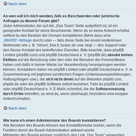
Nach oben
An wen soll ich mich wenden, falls es Beschwerden oder juristische
Anfragen zu diesem Forum gibt?
Jeder Administrator, der auf der „Das Team“-Seite aufgeführt ist, ist ein
geeigneter Kontakt für deine Beschwerde. Wenn du so keine Antwort erhältst,
solltest du den Besitzer der Domain kontaktieren (führe dazu eine
„WHOIS“-Abfrage
durch) oder — falls diese Seite bei einem kostenlosen
Webhoster wie z. B. Yahoo!, free.fr, funpic.de usw. liegt — den Support oder
den Abuse-Kontakt des betreffenden Dienstes. Bitte beachte, dass phpBB
Limited (phpBB.com) und phpBB Deutschland e. V. (phpBB.de)
absolut keinen
Einfluss
auf die Benutzung oder den oder die Benutzer der Forensoftware
haben und dafür in keiner Weise zur Verantwortung herangezogen werden
können. Kontaktiere daher nie phpBB Limited oder phpBB Deutschland e. V. in
Zusammenhang mit jeglichen juristischen Fragen (Unterlassungserklärungen,
Haftungsfragen usw.), die
sich nicht direkt
auf die Websiten phpbb.com,
phpbb.de oder die phpBB-Software selbst beziehen. Falls du phpBB Limited
oder phpBB Deutschland e. V. E-Mails schreibst, die die
Softwarenutzung
durch Dritte
betreffen, so wirst du, wenn überhaupt, höchstens eine knappe
Antwort erhalten.
Nach oben
Wie kann ich einen Administrator des Boards kontaktieren?
Alle Benutzer des Boards können das Kontaktformular nutzen, wenn die
Funktion durch die Board-Administration aktiviert wurde.
Mitglieder des Boards können zusätzlich den Link „Das Team“ verwenden.