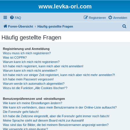
www.levka-ori.com
FAQ
Registrieren
Anmelden
S
Foren-Übersicht
Häufig gestellte Fragen
u
Häufig gestellte Fragen
c
h
Registrierung und Anmeldung
Wozu muss ich mich registrieren?
e
Was ist COPPA?
Warum kann ich mich nicht registrieren?
Ich habe mich registriert, kann mich aber nicht anmelden!
Warum kann ich mich nicht anmelden?
Ich habe mich vor einiger Zeit registriert, kann mich aber nicht mehr anmelden?!
Ich habe mein Passwort vergessen!
Warum werde ich automatisch abgemeldet?
Wozu ist die Funktion „Alle Cookies löschen“?
Benutzerpräferenzen und -einstellungen
Wie kann ich meine Einstellungen ändern?
Wie kann ich verhindern, dass mein Benutzername in der Online-Liste auftaucht?
Die Forenuhr geht falsch!
Ich habe die Zeitzone eingestellt, aber die Forenuhr geht immer noch falsch!
Meine Sprache steht auf diesem Board nicht zur Auswahl!
Was sind das für Bilder, die bei meinem Benutzernamen angezeigt werden?
Wie verwende ich einen Avatar?