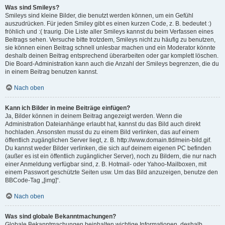
Was sind Smileys?
Smileys sind kleine Bilder, die benutzt werden können, um ein Gefühl
auszudrücken. Für jeden Smiley gibt es einen kurzen Code, z. B. bedeutet :)
fröhlich und :( traurig. Die Liste aller Smileys kannst du beim Verfassen eines
Beitrags sehen. Versuche bitte trotzdem, Smileys nicht zu häufig zu benutzen,
sie können einen Beitrag schnell unlesbar machen und ein Moderator könnte
deshalb deinen Beitrag entsprechend überarbeiten oder gar komplett löschen.
Die Board-Administration kann auch die Anzahl der Smileys begrenzen, die du
in einem Beitrag benutzen kannst.
Nach oben
Kann ich Bilder in meine Beiträge einfügen?
Ja, Bilder können in deinem Beitrag angezeigt werden. Wenn die
Administration Dateianhänge erlaubt hat, kannst du das Bild auch direkt
hochladen. Ansonsten musst du zu einem Bild verlinken, das auf einem
öffentlich zugänglichen Server liegt, z. B. http://www.domain.tld/mein-bild.gif.
Du kannst weder Bilder verlinken, die sich auf deinem eigenen PC befinden
(außer es ist ein öffentlich zugänglicher Server), noch zu Bildern, die nur nach
einer Anmeldung verfügbar sind, z. B. Hotmail- oder Yahoo-Mailboxen, mit
einem Passwort geschützte Seiten usw. Um das Bild anzuzeigen, benutze den
BBCode-Tag „[img]“.
Nach oben
Was sind globale Bekanntmachungen?
Globale Bekanntmachungen beinhalten wichtige Informationen, deshalb