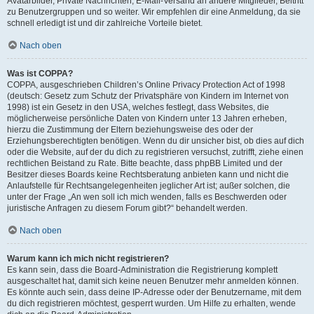
Avatarbilder, Private Nachrichten, E-Mail-Versand an andere Mitglieder, Beitritt
zu Benutzergruppen und so weiter. Wir empfehlen dir eine Anmeldung, da sie
schnell erledigt ist und dir zahlreiche Vorteile bietet.
Nach oben
Was ist COPPA?
COPPA, ausgeschrieben Children’s Online Privacy Protection Act of 1998
(deutsch: Gesetz zum Schutz der Privatsphäre von Kindern im Internet von
1998) ist ein Gesetz in den USA, welches festlegt, dass Websites, die
möglicherweise persönliche Daten von Kindern unter 13 Jahren erheben,
hierzu die Zustimmung der Eltern beziehungsweise des oder der
Erziehungsberechtigten benötigen. Wenn du dir unsicher bist, ob dies auf dich
oder die Website, auf der du dich zu registrieren versuchst, zutrifft, ziehe einen
rechtlichen Beistand zu Rate. Bitte beachte, dass phpBB Limited und der
Besitzer dieses Boards keine Rechtsberatung anbieten kann und nicht die
Anlaufstelle für Rechtsangelegenheiten jeglicher Art ist; außer solchen, die
unter der Frage „An wen soll ich mich wenden, falls es Beschwerden oder
juristische Anfragen zu diesem Forum gibt?“ behandelt werden.
Nach oben
Warum kann ich mich nicht registrieren?
Es kann sein, dass die Board-Administration die Registrierung komplett
ausgeschaltet hat, damit sich keine neuen Benutzer mehr anmelden können.
Es könnte auch sein, dass deine IP-Adresse oder der Benutzername, mit dem
du dich registrieren möchtest, gesperrt wurden. Um Hilfe zu erhalten, wende