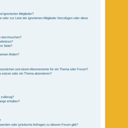
d ignorierten Mitglieder?
e oder zur Liste der ignorierten Mitglieder hinzufügen oder diese
en durchsuchen?
gebnisse?
re Seite?
hemen finden?
esezeichen und einem Abonnements für ein Thema oder Forum?
a setzen oder ein Thema abonnieren?
 zulässig?
hänge erhalten?
?
hwerden oder juristische Anfragen zu diesem Forum gibt?