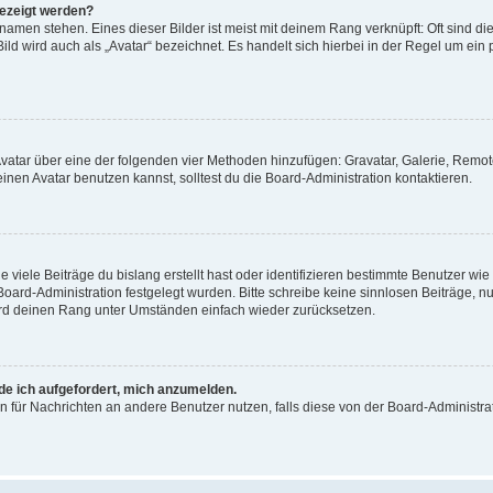
gezeigt werden?
amen stehen. Eines dieser Bilder ist meist mit deinem Rang verknüpft: Oft sind di
ld wird auch als „Avatar“ bezeichnet. Es handelt sich hierbei in der Regel um ein
 Avatar über eine der folgenden vier Methoden hinzufügen: Gravatar, Galerie, Rem
en Avatar benutzen kannst, solltest du die Board-Administration kontaktieren.
viele Beiträge du bislang erstellt hast oder identifizieren bestimmte Benutzer w
 Board-Administration festgelegt wurden. Bitte schreibe keine sinnlosen Beiträge
wird deinen Rang unter Umständen einfach wieder zurücksetzen.
rde ich aufgefordert, mich anzumelden.
ion für Nachrichten an andere Benutzer nutzen, falls diese von der Board-Administ