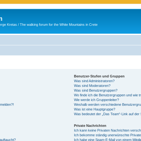
m
ge Kretas / The walking forum for the White Mountains in Crete
Benutzer-Stufen und Gruppen
Was sind Administratoren?
Was sind Moderatoren?
Was sind Benutzergruppen?
Wo finde ich die Benutzergruppen und wie tr
Wie werde ich Gruppenleiter?
anmelden?!
Weshalb werden verschiedene Benutzergrupp
Was ist eine Hauptgruppe?
Was bedeutet der „Das Team“-Link auf der S
Private Nachrichten
Ich kann keine Privaten Nachrichten versch
Ich bekomme ständig unerwünschte Private
auftaucht?
Ich habe eine Spam-E-Mail von einem Mitgli