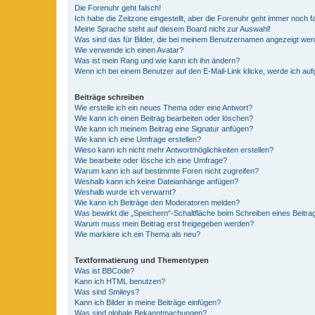
Die Forenuhr geht falsch!
Ich habe die Zeitzone eingestellt, aber die Forenuhr geht immer noch f
Meine Sprache steht auf diesem Board nicht zur Auswahl!
Was sind das für Bilder, die bei meinem Benutzernamen angezeigt we
Wie verwende ich einen Avatar?
Was ist mein Rang und wie kann ich ihn ändern?
Wenn ich bei einem Benutzer auf den E-Mail-Link klicke, werde ich au
Beiträge schreiben
Wie erstelle ich ein neues Thema oder eine Antwort?
Wie kann ich einen Beitrag bearbeiten oder löschen?
Wie kann ich meinem Beitrag eine Signatur anfügen?
Wie kann ich eine Umfrage erstellen?
Wieso kann ich nicht mehr Antwortmöglichkeiten erstellen?
Wie bearbeite oder lösche ich eine Umfrage?
Warum kann ich auf bestimmte Foren nicht zugreifen?
Weshalb kann ich keine Dateianhänge anfügen?
Weshalb wurde ich verwarnt?
Wie kann ich Beiträge den Moderatoren melden?
Was bewirkt die „Speichern“-Schaltfläche beim Schreiben eines Beitra
Warum muss mein Beitrag erst freigegeben werden?
Wie markiere ich ein Thema als neu?
Textformatierung und Thementypen
Was ist BBCode?
Kann ich HTML benutzen?
Was sind Smileys?
Kann ich Bilder in meine Beiträge einfügen?
Was sind globale Bekanntmachungen?