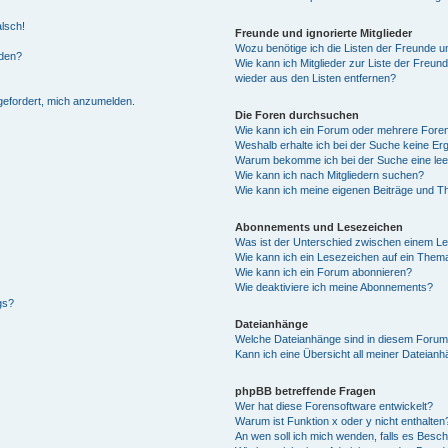
alsch!
Freunde und ignorierte Mitglieder
Wozu benötige ich die Listen der Freunde un
rden?
Wie kann ich Mitglieder zur Liste der Freund
wieder aus den Listen entfernen?
fgefordert, mich anzumelden.
Die Foren durchsuchen
Wie kann ich ein Forum oder mehrere For
Weshalb erhalte ich bei der Suche keine Er
Warum bekomme ich bei der Suche eine lee
Wie kann ich nach Mitgliedern suchen?
Wie kann ich meine eigenen Beiträge und T
Abonnements und Lesezeichen
Was ist der Unterschied zwischen einem L
Wie kann ich ein Lesezeichen auf ein Them
Wie kann ich ein Forum abonnieren?
Wie deaktiviere ich meine Abonnements?
gs?
Dateianhänge
Welche Dateianhänge sind in diesem Forum
Kann ich eine Übersicht all meiner Dateian
phpBB betreffende Fragen
Wer hat diese Forensoftware entwickelt?
Warum ist Funktion x oder y nicht enthalten
An wen soll ich mich wenden, falls es Besc