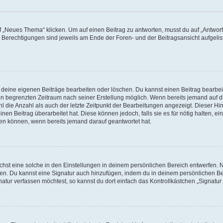
„Neues Thema“ klicken. Um auf einen Beitrag zu antworten, musst du auf „Antworte
e Berechtigungen sind jeweils am Ende der Foren- und der Beitragsansicht aufgeliste
r deine eigenen Beiträge bearbeiten oder löschen. Du kannst einen Beitrag bearbe
inen begrenzten Zeitraum nach seiner Erstellung möglich. Wenn bereits jemand auf de
 die Anzahl als auch der letzte Zeitpunkt der Bearbeitungen angezeigt. Dieser Hi
en Beitrag überarbeitet hat. Diese können jedoch, falls sie es für nötig halten, ei
hen können, wenn bereits jemand darauf geantwortet hat.
st eine solche in den Einstellungen in deinem persönlichen Bereich entwerfen. Na
eren. Du kannst eine Signatur auch hinzufügen, indem du in deinem persönlichen 
atur verfassen möchtest, so kannst du dort einfach das Kontrollkästchen „Signatu