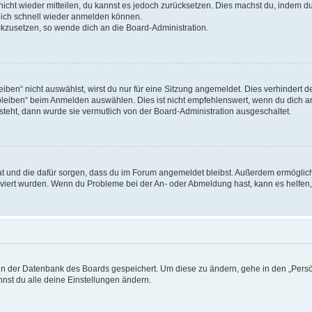
 nicht wieder mitteilen, du kannst es jedoch zurücksetzen. Dies machst du, indem 
 dich schnell wieder anmelden können.
ückzusetzen, so wende dich an die Board-Administration.
en“ nicht auswählst, wirst du nur für eine Sitzung angemeldet. Dies verhindert 
leiben“ beim Anmelden auswählen. Dies ist nicht empfehlenswert, wenn du dich an
 steht, dann wurde sie vermutlich von der Board-Administration ausgeschaltet.
 hat und die dafür sorgen, dass du im Forum angemeldet bleibst. Außerdem ermögli
tiviert wurden. Wenn du Probleme bei der An- oder Abmeldung hast, kann es helfen
n in der Datenbank des Boards gespeichert. Um diese zu ändern, gehe in den „Persö
nst du alle deine Einstellungen ändern.