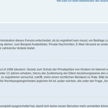
Wie kann ich einen Administrator des Board
istration dieses Forums entscheidet, ob du registriert sein musst, um Beiträge zu s
ung stehen: zum Beispiel Avatarbilder, Private Nachrichten, E-Mail-Versand an ander
 zahlreiche Vorteile bietet.
t of 1998 (deutsch: Gesetz zum Schutz der Privatsphäre von Kindern im Internet vo
unter 13 Jahren erheben, hierzu die Zustimmung der Eltern beziehungsweise des o
h zu registrieren versuchst, zutrifft, ziehe einen rechtlichen Beistand zu Rate. Bit
für Rechtsangelegenheiten jeglicher Art ist; außer solchen, die unter der Frage „
.
g komplett ausgeschaltet hat, damit sich keine neuen Benutzer mehr anmelden könn