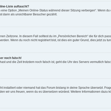
ine-Liste auftaucht?
n eine Option „Meinen Online-Status während dieser Sitzung verbergen“. Wenn du d
st dann als unsichtbarer Besucher gezählt.
en Zeitzone. In diesem Fall solltest du im „Persönlichen Bereich“ die für dich passe
den. Wenn du noch nicht registriert bist, ist dies ein guter Grund, dies jetzt zu tun
mer noch falsch!
t hast und die Zeit trotzdem noch falsch ist, geht die Uhr des Servers vermutlich fal
t installiert oder niemand hat das Forum bislang in deine Sprache übersetzt. Frag
, würden wir uns freuen, wenn du es übersetzen würdest. Weitere Informationen dazu