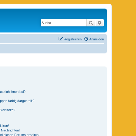
Suche
Erweiterte Suche
Registrieren
Anmelden
ete ich ihnen bei?
en farbig dargestellt?
tartseite?
icken!
 Nachrichten!
ed dieses Forums erhalten!