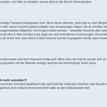
 wurden. Um Hilfe zu erhalten, wende dich an die Board-Administration.
 richtige Passwort eingegeben hast. Wenn diese stimmen, dann gibt es zwei Mögl
tern oder deiner Erziehungsberechtigten den Anweisungen folgen, die du erhalten ha
u angemeldeten Mitglieder erst freigeschaltet werden – entweder musst du dies selbs
. Wenn du eine E-Mail erhalten hast, folge den dort enthaltenen Anweisungen. Ansons
 dir sicher bist, dass deine E-Mail-Adresse korrekt eingegeben wurde, dann kontak
Benutzername und dein Passwort richtig sind. Wenn dies der Fall ist, wende dich a
ionsproblem mit der Website vorliegt, welches ein Administrator lösen muss.
icht mehr anmelden?!
erschieden Gründen deaktiviert oder gelöscht hat. Außerdem löschen viele Boards r
triere dich einfach erneut und nimm aktiv an den Diskussionen teil!