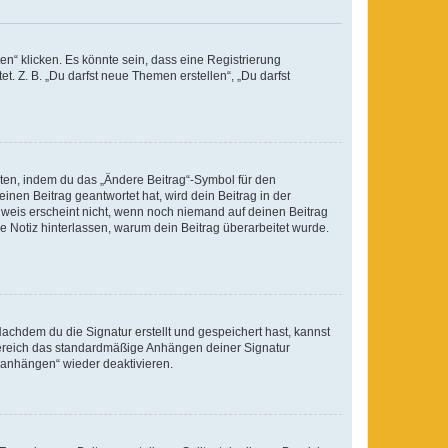
n“ klicken. Es könnte sein, dass eine Registrierung
t. Z. B. „Du darfst neue Themen erstellen“, „Du darfst
iten, indem du das „Ändere Beitrag“-Symbol für den
inen Beitrag geantwortet hat, wird dein Beitrag in der
nweis erscheint nicht, wenn noch niemand auf deinen Beitrag
ne Notiz hinterlassen, warum dein Beitrag überarbeitet wurde.
chdem du die Signatur erstellt und gespeichert hast, kannst
Bereich das standardmäßige Anhängen deiner Signatur
r anhängen“ wieder deaktivieren.