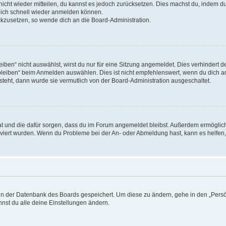
 nicht wieder mitteilen, du kannst es jedoch zurücksetzen. Dies machst du, indem 
 dich schnell wieder anmelden können.
ückzusetzen, so wende dich an die Board-Administration.
en“ nicht auswählst, wirst du nur für eine Sitzung angemeldet. Dies verhindert 
leiben“ beim Anmelden auswählen. Dies ist nicht empfehlenswert, wenn du dich an
 steht, dann wurde sie vermutlich von der Board-Administration ausgeschaltet.
 hat und die dafür sorgen, dass du im Forum angemeldet bleibst. Außerdem ermögli
tiviert wurden. Wenn du Probleme bei der An- oder Abmeldung hast, kann es helfen
n in der Datenbank des Boards gespeichert. Um diese zu ändern, gehe in den „Persö
nst du alle deine Einstellungen ändern.