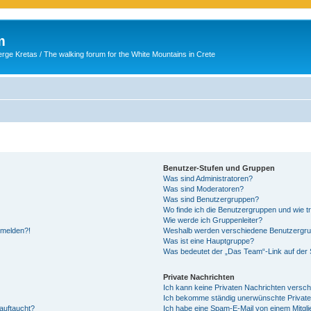
m
ge Kretas / The walking forum for the White Mountains in Crete
Benutzer-Stufen und Gruppen
Was sind Administratoren?
Was sind Moderatoren?
Was sind Benutzergruppen?
Wo finde ich die Benutzergruppen und wie tr
Wie werde ich Gruppenleiter?
anmelden?!
Weshalb werden verschiedene Benutzergrupp
Was ist eine Hauptgruppe?
Was bedeutet der „Das Team“-Link auf der S
Private Nachrichten
Ich kann keine Privaten Nachrichten versch
Ich bekomme ständig unerwünschte Private
auftaucht?
Ich habe eine Spam-E-Mail von einem Mitgli