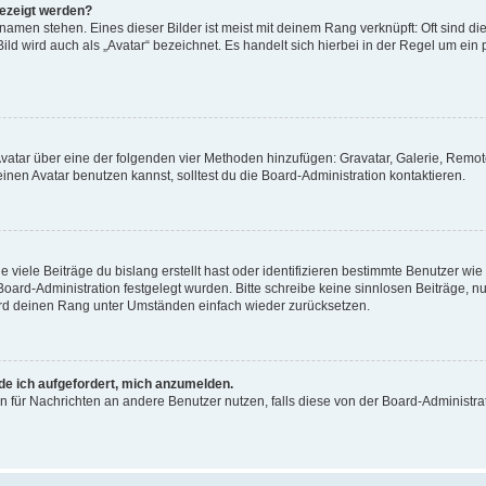
gezeigt werden?
amen stehen. Eines dieser Bilder ist meist mit deinem Rang verknüpft: Oft sind di
ld wird auch als „Avatar“ bezeichnet. Es handelt sich hierbei in der Regel um ein
 Avatar über eine der folgenden vier Methoden hinzufügen: Gravatar, Galerie, Rem
en Avatar benutzen kannst, solltest du die Board-Administration kontaktieren.
viele Beiträge du bislang erstellt hast oder identifizieren bestimmte Benutzer w
 Board-Administration festgelegt wurden. Bitte schreibe keine sinnlosen Beiträge
wird deinen Rang unter Umständen einfach wieder zurücksetzen.
rde ich aufgefordert, mich anzumelden.
ion für Nachrichten an andere Benutzer nutzen, falls diese von der Board-Administ