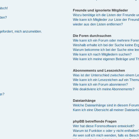
alsch!
Freunde und ignorierte Mitglieder
Wozu benötige ich die Listen der Freunde un
rden?
Wie kann ich Mitglieder zur Liste der Freund
wieder aus den Listen entfernen?
fgefordert, mich anzumelden.
Die Foren durchsuchen
Wie kann ich ein Forum oder mehrere For
Weshalb erhalte ich bei der Suche keine Er
Warum bekomme ich bei der Suche eine lee
Wie kann ich nach Mitgliedern suchen?
Wie kann ich meine eigenen Beiträge und T
Abonnements und Lesezeichen
Was ist der Unterschied zwischen einem L
Wie kann ich ein Lesezeichen auf ein Them
Wie kann ich ein Forum abonnieren?
Wie deaktiviere ich meine Abonnements?
gs?
Dateianhänge
Welche Dateianhänge sind in diesem Forum
Kann ich eine Übersicht all meiner Dateian
phpBB betreffende Fragen
Wer hat diese Forensoftware entwickelt?
Warum ist Funktion x oder y nicht enthalten
An wen soll ich mich wenden, falls es Besc