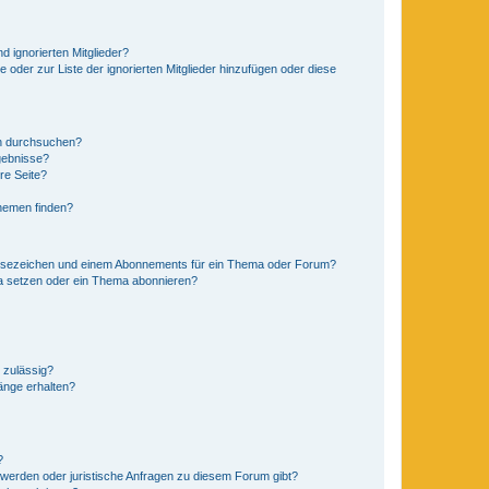
d ignorierten Mitglieder?
e oder zur Liste der ignorierten Mitglieder hinzufügen oder diese
en durchsuchen?
gebnisse?
re Seite?
hemen finden?
esezeichen und einem Abonnements für ein Thema oder Forum?
a setzen oder ein Thema abonnieren?
 zulässig?
hänge erhalten?
?
hwerden oder juristische Anfragen zu diesem Forum gibt?