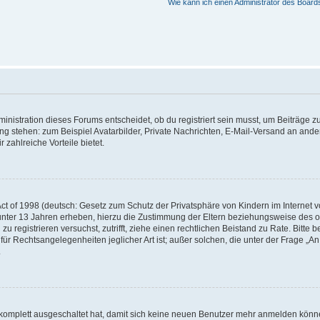
Wie kann ich einen Administrator des Board
istration dieses Forums entscheidet, ob du registriert sein musst, um Beiträge zu s
ung stehen: zum Beispiel Avatarbilder, Private Nachrichten, E-Mail-Versand an ander
 zahlreiche Vorteile bietet.
t of 1998 (deutsch: Gesetz zum Schutz der Privatsphäre von Kindern im Internet vo
unter 13 Jahren erheben, hierzu die Zustimmung der Eltern beziehungsweise des o
h zu registrieren versuchst, zutrifft, ziehe einen rechtlichen Beistand zu Rate. Bit
für Rechtsangelegenheiten jeglicher Art ist; außer solchen, die unter der Frage „
.
g komplett ausgeschaltet hat, damit sich keine neuen Benutzer mehr anmelden könn