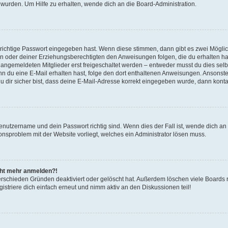
 wurden. Um Hilfe zu erhalten, wende dich an die Board-Administration.
 richtige Passwort eingegeben hast. Wenn diese stimmen, dann gibt es zwei Mögl
tern oder deiner Erziehungsberechtigten den Anweisungen folgen, die du erhalten ha
u angemeldeten Mitglieder erst freigeschaltet werden – entweder musst du dies selbs
. Wenn du eine E-Mail erhalten hast, folge den dort enthaltenen Anweisungen. Ansons
 dir sicher bist, dass deine E-Mail-Adresse korrekt eingegeben wurde, dann kontak
Benutzername und dein Passwort richtig sind. Wenn dies der Fall ist, wende dich a
ionsproblem mit der Website vorliegt, welches ein Administrator lösen muss.
icht mehr anmelden?!
erschieden Gründen deaktiviert oder gelöscht hat. Außerdem löschen viele Boards r
triere dich einfach erneut und nimm aktiv an den Diskussionen teil!