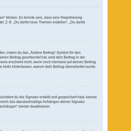
n“ klicken. Es könnte sein, dass eine Registrierung
t. Z. B. „Du darfst neue Themen erstellen“, „Du darfst
iten, indem du das „Ändere Beitrag“-Symbol für den
inen Beitrag geantwortet hat, wird dein Beitrag in der
nweis erscheint nicht, wenn noch niemand auf deinen Beitrag
ne Notiz hinterlassen, warum dein Beitrag überarbeitet wurde.
chdem du die Signatur erstellt und gespeichert hast, kannst
Bereich das standardmäßige Anhängen deiner Signatur
r anhängen“ wieder deaktivieren.