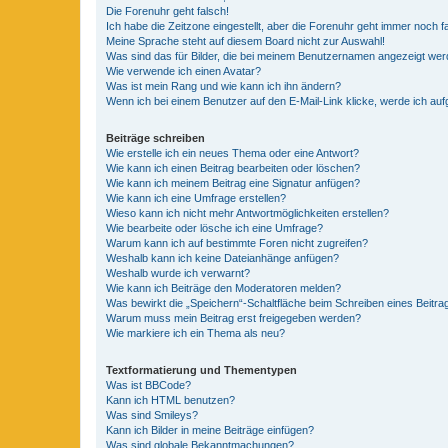
Die Forenuhr geht falsch!
Ich habe die Zeitzone eingestellt, aber die Forenuhr geht immer noch f
Meine Sprache steht auf diesem Board nicht zur Auswahl!
Was sind das für Bilder, die bei meinem Benutzernamen angezeigt we
Wie verwende ich einen Avatar?
Was ist mein Rang und wie kann ich ihn ändern?
Wenn ich bei einem Benutzer auf den E-Mail-Link klicke, werde ich au
Beiträge schreiben
Wie erstelle ich ein neues Thema oder eine Antwort?
Wie kann ich einen Beitrag bearbeiten oder löschen?
Wie kann ich meinem Beitrag eine Signatur anfügen?
Wie kann ich eine Umfrage erstellen?
Wieso kann ich nicht mehr Antwortmöglichkeiten erstellen?
Wie bearbeite oder lösche ich eine Umfrage?
Warum kann ich auf bestimmte Foren nicht zugreifen?
Weshalb kann ich keine Dateianhänge anfügen?
Weshalb wurde ich verwarnt?
Wie kann ich Beiträge den Moderatoren melden?
Was bewirkt die „Speichern“-Schaltfläche beim Schreiben eines Beitra
Warum muss mein Beitrag erst freigegeben werden?
Wie markiere ich ein Thema als neu?
Textformatierung und Thementypen
Was ist BBCode?
Kann ich HTML benutzen?
Was sind Smileys?
Kann ich Bilder in meine Beiträge einfügen?
Was sind globale Bekanntmachungen?