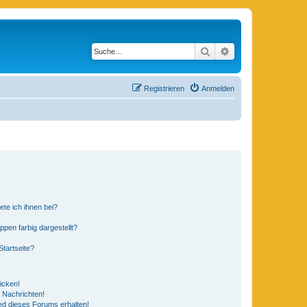
Suche
Erweiterte Suche
Registrieren
Anmelden
ete ich ihnen bei?
en farbig dargestellt?
tartseite?
icken!
 Nachrichten!
ed dieses Forums erhalten!