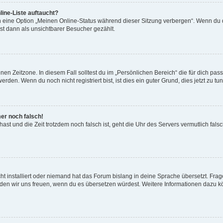
ine-Liste auftaucht?
n eine Option „Meinen Online-Status während dieser Sitzung verbergen“. Wenn du d
st dann als unsichtbarer Besucher gezählt.
en Zeitzone. In diesem Fall solltest du im „Persönlichen Bereich“ die für dich passe
den. Wenn du noch nicht registriert bist, ist dies ein guter Grund, dies jetzt zu tun
mer noch falsch!
t hast und die Zeit trotzdem noch falsch ist, geht die Uhr des Servers vermutlich fal
t installiert oder niemand hat das Forum bislang in deine Sprache übersetzt. Frag
, würden wir uns freuen, wenn du es übersetzen würdest. Weitere Informationen dazu