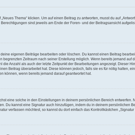
„Neues Thema“ klicken. Um auf einen Beitrag zu antworten, musst du auf „Antworte
e Berechtigungen sind jeweils am Ende der Foren- und der Beitragsansicht aufgeliste
r deine eigenen Beiträge bearbeiten oder löschen. Du kannst einen Beitrag bearbe
inen begrenzten Zeitraum nach seiner Erstellung möglich. Wenn bereits jemand auf de
 die Anzahl als auch der letzte Zeitpunkt der Bearbeitungen angezeigt. Dieser Hi
en Beitrag überarbeitet hat. Diese können jedoch, falls sie es für nötig halten, ei
hen können, wenn bereits jemand darauf geantwortet hat.
st eine solche in den Einstellungen in deinem persönlichen Bereich entwerfen. Na
eren. Du kannst eine Signatur auch hinzufügen, indem du in deinem persönlichen 
atur verfassen möchtest, so kannst du dort einfach das Kontrollkästchen „Signatu