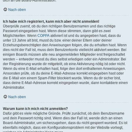
dich an die Board-Administration.
Nach oben
Ich habe mich registriert, kann mich aber nicht anmelden!
Überprüfe zuerst, ob du den richtigen Benutzernamen und das richtige
Passwort eingegeben hast. Wenn diese stimmen, dann gibt es zwei
Möglichkeiten. Wenn
COPPA
aktiviert ist und du angegeben hast, dass du
unter 13 Jahre alt bist, musst du bzw. einer deiner Eltern oder deiner
Erziehungsberechtigten den Anweisungen folgen, die du erhalten hast. Wenn
dies nicht der Fall ist, muss dein Benutzerkonto vielleicht aktiviert werden. Bei
einigen Boards müssen alle neu angemeldeten Mitglieder erst freigeschaltet
werden – entweder musst du dies selbst erledigen oder ein Administrator. Bei
der Registrierung wurde dir mitgeteilt, ob eine Aktivierung nötig ist oder nicht.
Wenn du eine E-Mail erhalten hast, folge den dort enthaltenen Anweisungen.
Ansonsten prüfe, ob du deine E-Mail-Adresse korrekt eingegeben hast oder
die E-Mail von einem Spam-Filter blockiert wurde. Wenn du dir sicher bist,
dass deine E-Mail-Adresse korrekt eingegeben wurde, dann kontaktiere einen
Administrator.
Nach oben
Warum kann ich mich nicht anmelden?
Dafür gibt es viele mögliche Gründe. Prüfe zunächst, ob dein Benutzername
und dein Passwort richtig sind. Wenn dies der Fall ist, wende dich an einen
Board-Administrator, um sicherzugehen, dass du nicht gesperrt wurdest. Es ist
ebenfalls möglich, dass ein Konfigurationsproblem mit der Website vorliegt,