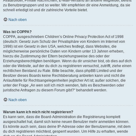
Avatarbilder, Private Nachrichten, E-Mail-Versand an andere Mitglieder, Beitritt
zu Benutzergruppen und so weiter. Wir empfehlen dir eine Anmeldung, da sie
schnell erledigt ist und dir zahlreiche Vorteile bietet.
Nach oben
Was ist COPPA?
COPPA, ausgeschrieben Children’s Online Privacy Protection Act of 1998
(deutsch: Gesetz zum Schutz der Privatsphäre von Kindern im Internet von
1998) ist ein Gesetz in den USA, welches festlegt, dass Websites, die
möglicherweise persönliche Daten von Kindern unter 13 Jahren erheben,
hierzu die Zustimmung der Eltern beziehungsweise des oder der
Erziehungsberechtigten benötigen. Wenn du dir unsicher bist, ob dies auf dich
oder die Website, auf der du dich zu registrieren versuchst, zutrifft, ziehe einen
rechtlichen Beistand zu Rate. Bitte beachte, dass phpBB Limited und der
Besitzer dieses Boards keine Rechtsberatung anbieten kann und nicht die
Anlaufstelle für Rechtsangelegenheiten jeglicher Art ist; außer solchen, die
unter der Frage „An wen soll ich mich wenden, falls es Beschwerden oder
juristische Anfragen zu diesem Forum gibt?“ behandelt werden.
Nach oben
Warum kann ich mich nicht registrieren?
Es kann sein, dass die Board-Administration die Registrierung komplett
ausgeschaltet hat, damit sich keine neuen Benutzer mehr anmelden können.
Es könnte auch sein, dass deine IP-Adresse oder der Benutzername, mit dem
du dich registrieren möchtest, gesperrt wurden. Um Hilfe zu erhalten, wende