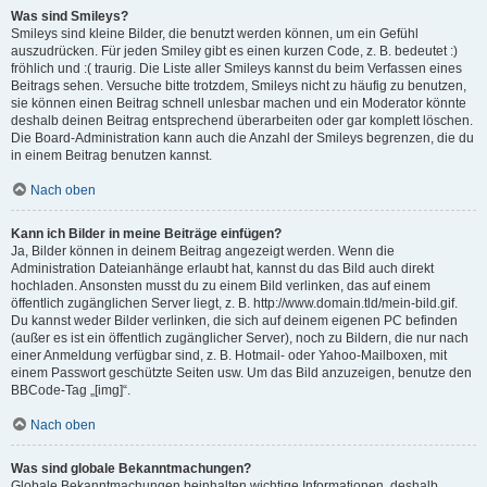
Was sind Smileys?
Smileys sind kleine Bilder, die benutzt werden können, um ein Gefühl
auszudrücken. Für jeden Smiley gibt es einen kurzen Code, z. B. bedeutet :)
fröhlich und :( traurig. Die Liste aller Smileys kannst du beim Verfassen eines
Beitrags sehen. Versuche bitte trotzdem, Smileys nicht zu häufig zu benutzen,
sie können einen Beitrag schnell unlesbar machen und ein Moderator könnte
deshalb deinen Beitrag entsprechend überarbeiten oder gar komplett löschen.
Die Board-Administration kann auch die Anzahl der Smileys begrenzen, die du
in einem Beitrag benutzen kannst.
Nach oben
Kann ich Bilder in meine Beiträge einfügen?
Ja, Bilder können in deinem Beitrag angezeigt werden. Wenn die
Administration Dateianhänge erlaubt hat, kannst du das Bild auch direkt
hochladen. Ansonsten musst du zu einem Bild verlinken, das auf einem
öffentlich zugänglichen Server liegt, z. B. http://www.domain.tld/mein-bild.gif.
Du kannst weder Bilder verlinken, die sich auf deinem eigenen PC befinden
(außer es ist ein öffentlich zugänglicher Server), noch zu Bildern, die nur nach
einer Anmeldung verfügbar sind, z. B. Hotmail- oder Yahoo-Mailboxen, mit
einem Passwort geschützte Seiten usw. Um das Bild anzuzeigen, benutze den
BBCode-Tag „[img]“.
Nach oben
Was sind globale Bekanntmachungen?
Globale Bekanntmachungen beinhalten wichtige Informationen, deshalb