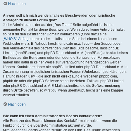
Nach oben
An wen soll ich mich wenden, falls es Beschwerden oder juristische
Anfragen zu diesem Forum gibt?
Jeder Administrator, der auf der „Das Team“-Seite aufgeführt ist, ist ein
geeigneter Kontakt für deine Beschwerde. Wenn du so keine Antwort erhältst,
solltest du den Besitzer der Domain kontaktieren (führe dazu eine
„WHOIS“-Abfrage
durch) oder — falls diese Seite bei einem kostenlosen
Webhoster wie z. B. Yahoo!, free.fr, funpic.de usw. liegt — den Support oder
den Abuse-Kontakt des betreffenden Dienstes. Bitte beachte, dass phpBB
Limited (phpBB.com) und phpBB Deutschland e. V. (phpBB.de)
absolut keinen
Einfluss
auf die Benutzung oder den oder die Benutzer der Forensoftware
haben und dafür in keiner Weise zur Verantwortung herangezogen werden
können. Kontaktiere daher nie phpBB Limited oder phpBB Deutschland e. V. in
Zusammenhang mit jeglichen juristischen Fragen (Unterlassungserklärungen,
Haftungsfragen usw.), die
sich nicht direkt
auf die Websiten phpbb.com,
phpbb.de oder die phpBB-Software selbst beziehen. Falls du phpBB Limited
oder phpBB Deutschland e. V. E-Mails schreibst, die die
Softwarenutzung
durch Dritte
betreffen, so wirst du, wenn überhaupt, höchstens eine knappe
Antwort erhalten.
Nach oben
Wie kann ich einen Administrator des Boards kontaktieren?
Alle Benutzer des Boards können das Kontaktformular nutzen, wenn die
Funktion durch die Board-Administration aktiviert wurde.
Mitglieder des Boards können zusätzlich den Link „Das Team“ verwenden.