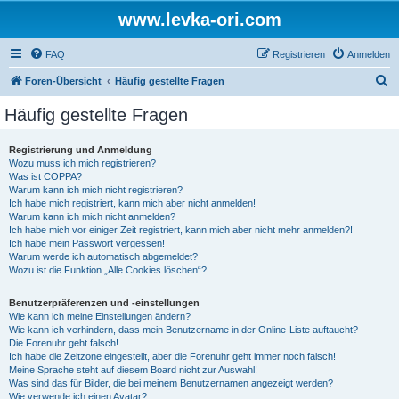
www.levka-ori.com
FAQ
Registrieren
Anmelden
S
Foren-Übersicht
Häufig gestellte Fragen
u
Häufig gestellte Fragen
c
h
Registrierung und Anmeldung
Wozu muss ich mich registrieren?
e
Was ist COPPA?
Warum kann ich mich nicht registrieren?
Ich habe mich registriert, kann mich aber nicht anmelden!
Warum kann ich mich nicht anmelden?
Ich habe mich vor einiger Zeit registriert, kann mich aber nicht mehr anmelden?!
Ich habe mein Passwort vergessen!
Warum werde ich automatisch abgemeldet?
Wozu ist die Funktion „Alle Cookies löschen“?
Benutzerpräferenzen und -einstellungen
Wie kann ich meine Einstellungen ändern?
Wie kann ich verhindern, dass mein Benutzername in der Online-Liste auftaucht?
Die Forenuhr geht falsch!
Ich habe die Zeitzone eingestellt, aber die Forenuhr geht immer noch falsch!
Meine Sprache steht auf diesem Board nicht zur Auswahl!
Was sind das für Bilder, die bei meinem Benutzernamen angezeigt werden?
Wie verwende ich einen Avatar?